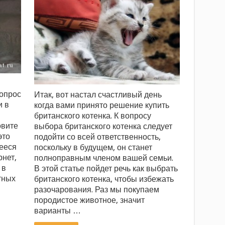
опрос
Итак, вот настал счастливый день
и в
когда вами принято решение купить
британского котенка. К вопросу
овите
выбора британского котенка следует
это
подойти со всей ответственность,
ееся
поскольку в будущем, он станет
рнет,
полноправным членом вашей семьи.
 в
В этой статье пойдет речь как выбрать
тных
британского котенка, чтобы избежать
разочарования. Раз мы покупаем
породистое животное, значит
варианты …