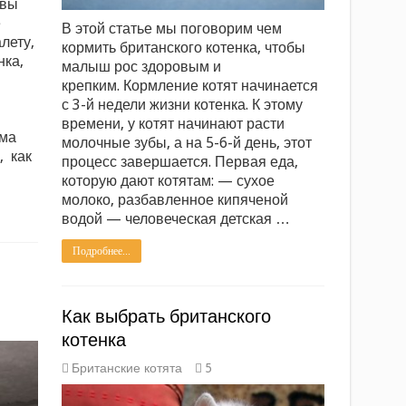
 вы
е
В этой статье мы поговорим чем
алету,
кормить британского котенка, чтобы
нка,
малыш рос здоровым и
крепким. Кормление котят начинается
с 3-й недели жизни котенка. К этому
времени, у котят начинают расти
ама
молочные зубы, а на 5-6-й день, этот
, как
процесс завершается. Первая еда,
которую дают котятам: — сухое
молоко, разбавленное кипяченой
водой — человеческая детская …
Подробнее...
Как выбрать британского
котенка
Британские котята
5