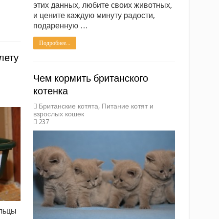
этих данных, любите своих животных,
и цените каждую минуту радости,
подаренную …
Подробнее...
лету
Чем кормить британского
котенка
Британские котята
,
Питание котят и
взрослых кошек
237
ельцы