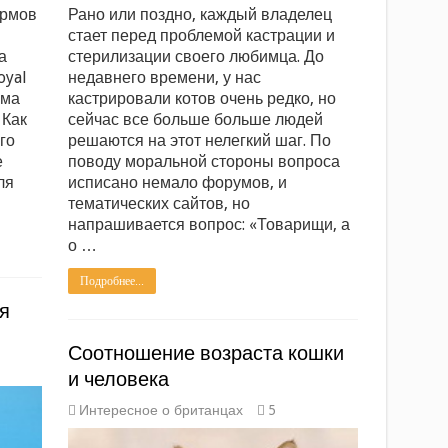
ормов
Рано или поздно, каждый владелец
стает перед проблемой кастрации и
а
стерилизации своего любимца. До
oyal
недавнего времени, у нас
рма
кастрировали котов очень редко, но
 Как
сейчас все больше больше людей
го
решаются на этот нелегкий шаг. По
е
поводу моральной стороны вопроса
ля
исписано немало форумов, и
тематических сайтов, но
напрашивается вопрос: «Товарищи, а
о …
Подробнее...
я
Соотношение возраста кошки
и человека
Интересное о британцах
5