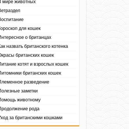
В мире животных
Ветраздел
Воспитание
Гороскоп для кошек
Интересное о британцах
Как назвать британского котенка
Окрасы британских кошек
Питание котят и взрослых кошек
Питомники британских кошек
Племенное разведение
Полезные заметки
Помощь животному
Продолжение рода
Уход за британскими кошками