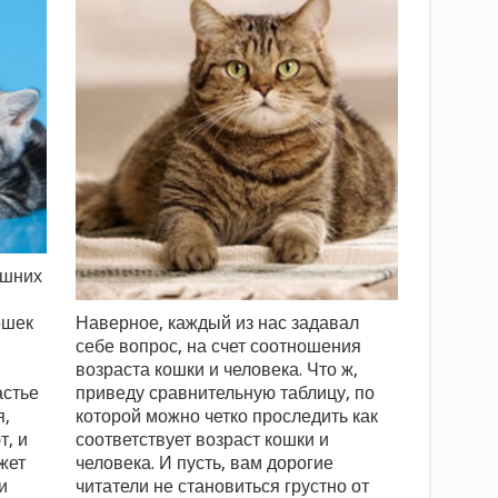
ашних
ошек
Наверное, каждый из нас задавал
себе вопрос, на счет соотношения
возраста кошки и человека. Что ж,
астье
приведу сравнительную таблицу, по
я,
которой можно четко проследить как
т, и
соответствует возраст кошки и
жет
человека. И пусть, вам дорогие
и
читатели не становиться грустно от