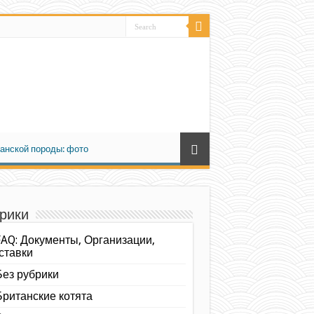
анской породы: фото
рики
FAQ: Документы, Организации,
ставки
Без рубрики
Британские котята