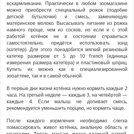
вскармливание. Практически в любом зоомагазине
можно приобрести специальный рожок (подобие
детской бутылочки) и смесь, заменяющую
материнское молоко. Высасывать питание из рожка
намного проще, чем из сосков, но если и с этой
работой котёнок не в состоянии справиться
самостоятельно, придётся использовать зонд
(катетер). Для этого понадобится мягкий резиновый
катетер размером от 5 до 10 french (единица
измерения размера катетера) и пластиковый шприц.
Купить их можно как в специализированной
зооаптеке, так и в самой обычной.
В первые дни жизни котёнка нужно кормить каждые 2
часа. На третьей неделе — каждые 3, на четвёртой —
каждые 4. Если малыш не допивает смесь,
рекомендуется уменьшить порцию, но кормить чаще.
После каждого кормления необходимо слегка
помассировать живот котёнка, анальную область и
гениталии. Делать массаж лучше влажной ваткой,