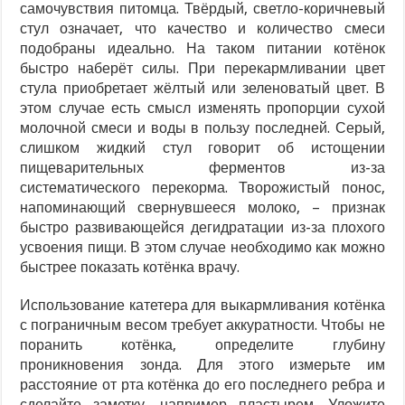
самочувствия питомца. Твёрдый, светло-коричневый
стул означает, что качество и количество смеси
подобраны идеально. На таком питании котёнок
быстро наберёт силы. При перекармливании цвет
стула приобретает жёлтый или зеленоватый цвет. В
этом случае есть смысл изменять пропорции сухой
молочной смеси и воды в пользу последней. Серый,
слишком жидкий стул говорит об истощении
пищеварительных ферментов из-за
систематического перекорма. Творожистый понос,
напоминающий свернувшееся молоко, – признак
быстро развивающейся дегидратации из-за плохого
усвоения пищи. В этом случае необходимо как можно
быстрее показать котёнка врачу.
Использование катетера для выкармливания котёнка
с пограничным весом требует аккуратности. Чтобы не
поранить котёнка, определите глубину
проникновения зонда. Для этого измерьте им
расстояние от рта котёнка до его последнего ребра и
сделайте заметку, например пластырем. Уложите