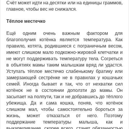
Счёт может идти на десятки или на единицы граммов,
главное, чтобы вес не снижался.
Тёплое местечко
Ещё одним очень важным фактором для
благополучия котёнка является температура. Как
правило, котята, родившиеся с пограничным весом,
имеют слишком мало подкожно-жировой клетчатки и
не могут поддерживать температуру тела. Согреться
в объятиях мамы таким малышкам вряд ли удастся.
Уступать тёплое местечко слабенькому братику или
замерзающей сестрёнке не в правилах у кошачьих
семей. Иногда бывает и так, что от нехватки сил
котёнок не в состоянии доползти до мамы. Он
засыпает на полпути, так и не добравшись до тёплого
убежища. Да и сама кошка, поняв, что котёнок
слишком мал, чтобы самостоятельно бороться за
жизнь, может отказаться от него. Поэтому
поддержание температуры малыша, как и
выкармливание, скорее всего, станет обязанностью