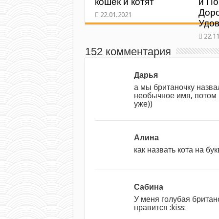
кошек и котят
и По
Дор
Удо
152 комментария
Дарья
а мы британочку назва
необычное имя, потом 
уже))
Алина
как назвать кота на бу
Сабина
У меня голубая британ
нравится :kiss: