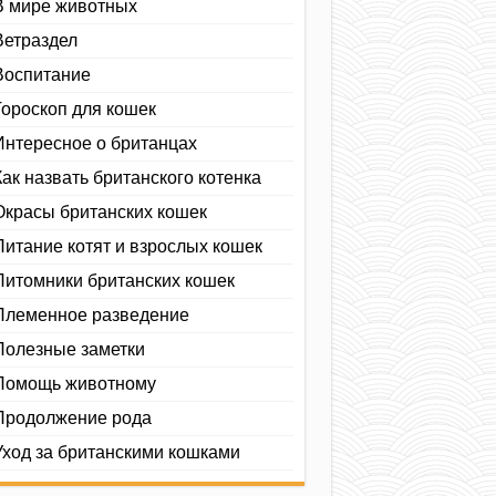
В мире животных
Ветраздел
Воспитание
Гороскоп для кошек
Интересное о британцах
Как назвать британского котенка
Окрасы британских кошек
Питание котят и взрослых кошек
Питомники британских кошек
Племенное разведение
Полезные заметки
Помощь животному
Продолжение рода
Уход за британскими кошками