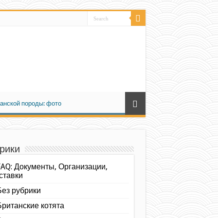
анской породы: фото
рики
FAQ: Документы, Организации,
ставки
Без рубрики
Британские котята