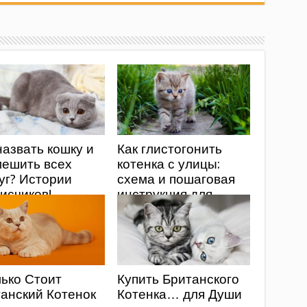
назвать кошку и
Как глистогонить
мешить всех
котенка с улицы:
уг? Истории
схема и пошаговая
исчиков!
инструкция для
новых владельцев
ько Стоит
Купить Британского
анский Котенок
Котенка… для Души