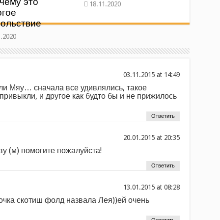
чему это
огое
вольствие
at
ли Мяу… сначала все удивлялись, такое
привыкли, и другое как будто бы и не прижилось
Ответить
at
кву (м) помогите пожалуйста!
Ответить
at
очка скотиш фолд назвала Лея))ей очень