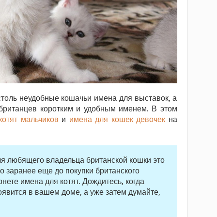
толь неудобные кошачьи имена для выставок, а
ританцев коротким и удобным именем. В этом
котят мальчиков
и
имена для кошек девочек
на
ля любящего владельца британской кошки это
о заранее еще до покупки британского
рнете имена для котят. Дождитесь, когда
оявится в вашем доме, а уже затем думайте,