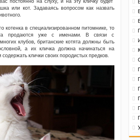
вас постоянно на слуху, и на эту кличку будет
ошка или кот. Задаваясь вопросом как назвать
ивотного.
го котенка в специализированном питомнике, то
ята продаются уже с именами. В связи с
ногих клубов, британские котята должны быть
ословной, а их кличка должна начинаться на
и содержать клички своих породистых предков.