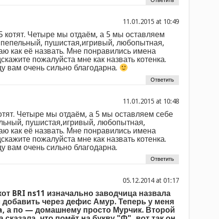
Ответить
at
5 котят. Четыре мы отдаём, а 5 мы оставляем
с пепельный, пушистая,игривый, любопытная,
аю как её назвать. Мне понравились имена
дскажите пожалуйста мне как назвать котенка.
ду вам очень сильно благодарна.
Ответить
at
отят. Четыре мы отдаём, а 5 мы оставляем себе
ельный, пушистая,игривый, любопытная,
аю как её назвать. Мне понравились имена
дскажите пожалуйста мне как назвать котенка.
ду вам очень сильно благодарна.
Ответить
at
от BRI ns11 изначально заводчица назвала
 добавить через дефис Амур. Теперь у меня
a, а по — домашнему просто Мурчик. Второй
а сказала, что помёт на букву "Ф", вот так он