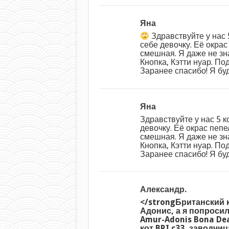
Яна
Здравствуйте у нас 
себе девочку. Её окра
смешная. Я даже не зн
Кнопка, Кэтти нуар. По
Заранее спасибо! Я бу
Яна
Здравствуйте у нас 5 к
девочку. Её окрас пеп
смешная. Я даже не зн
Кнопка, Кэтти нуар. По
Заранее спасибо! Я бу
Александр.
</strongБританский к
Адонис, а я попросил
Amur-Adonis Bona De
кот BRI c33, заводчиц