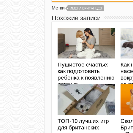
Метки
ИМЕНА БРИТАНЦЕВ
Похожие записи
Пушистое счастье:
Как 
как подготовить
нас
ребенка к появлению
вокр
котенка
подп
ТОП-10 лучших игр
Скол
для британских
Брит