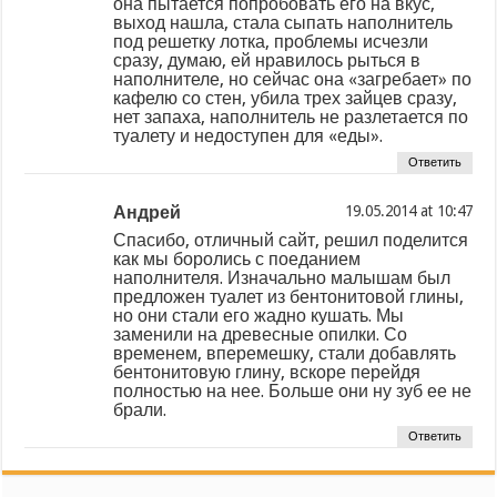
она пытается попробовать его на вкус,
выход нашла, стала сыпать наполнитель
под решетку лотка, проблемы исчезли
сразу, думаю, ей нравилось рыться в
наполнителе, но сейчас она «загребает» по
кафелю со стен, убила трех зайцев сразу,
нет запаха, наполнитель не разлетается по
туалету и недоступен для «еды».
Ответить
Андрей
at
Спасибо, отличный сайт, решил поделится
как мы боролись с поеданием
наполнителя. Изначально малышам был
предложен туалет из бентонитовой глины,
но они стали его жадно кушать. Мы
заменили на древесные опилки. Со
временем, вперемешку, стали добавлять
бентонитовую глину, вскоре перейдя
полностью на нее. Больше они ну зуб ее не
брали.
Ответить