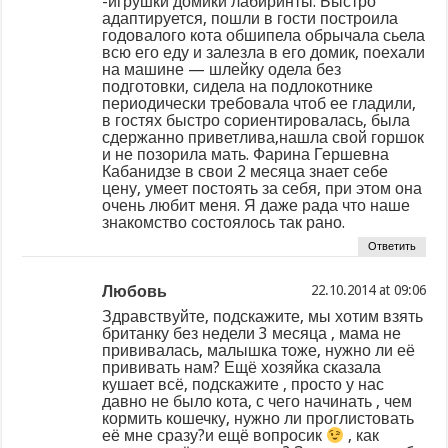
-игрушки домики лабиринты. Быстро
адаптируется, пошли в гости построила
годовалого кота обшипела обрычала сьела
всю его еду и залезла в его домик, поехали
на машине — шлейку одела без
подготовки, сидела на подлокотнике
периодически требовала чтоб ее гладили,
в гостях быстро сориентировалась, была
сдержанно приветлива,нашла свой горшок
и не позорила мать. Фарина Гершевна
Кабанидзе в свои 2 месяца знает себе
цену, умеет постоять за себя, при этом она
очень любит меня. Я даже рада что наше
знакомство состоялось так рано.
Ответить
Любовь
at
Здравствуйте, подскажите, мы хотим взять
британку без недели 3 месяца , мама не
прививалась, малышка тоже, нужно ли её
прививать нам? Ещё хозяйка сказала
кушает всё, подскажите , просто у нас
давно не было кота, с чего начинать , чем
кормить кошечку, нужно ли проглистовать
её мне сразу?и ещё вопросик
, как