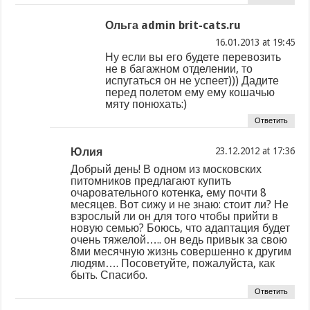
Ольга admin brit-cats.ru
at
Ну если вы его будете перевозить
не в багажном отделении, то
испугаться он не успеет))) Дадите
перед полетом ему ему кошачью
мяту понюхать:)
Ответить
Юлия
at
Добрый день! В одном из московских
питомников предлагают купить
очаровательного котенка, ему почти 8
месяцев. Вот сижу и не знаю: стоит ли? Не
взрослый ли он для того чтобы прийти в
новую семью? Боюсь, что адаптация будет
очень тяжелой….. он ведь привык за свою
8ми месячную жизнь совершенно к другим
людям…. Посоветуйте, пожалуйста, как
быть. Спасибо.
Ответить