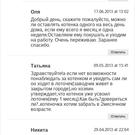
Оля
at
Добрый день, скажите пожалуйсто, можно
ли оставлять котенка одного на весь день
дома, если ему всего я месяц и одна
неделя.Оставляем ему покушать и уходим
на работу. Очень переживаю. Заранее
спасибо.
Ответить
Татьяна
at
Здравствуйте!а если нет возможности
понаблюдать за котенком и увидеть сам ли
он ходит в лоточек(заводчик живет в
закрытом городе),но хозяин
утверждает,что котенок уже усвоил
лоточек(ему 1 месяц).Как быть?довериться
ли?..котеночка хотим забрать в 2месячном
возрасте.
Ответить
Никита
at