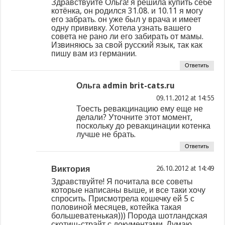
Здравствуйте Ольга! я решила купить себе
котёнка, он родился 31.08. и 10.11 я могу
его забрать. он уже был у врача и имеет
одну прививку. Хотела узнать вашего
совета не рано ли его забирать от мамы.
Извиняюсь за свой русский язык, так как
пишу вам из германии.
Ответить
Ольга admin brit-cats.ru
at
Тоесть ревакцинацию ему еще не
делали? Уточните этот момент,
поскольку до ревакцинации котенка
лучше не брать.
Ответить
Виктория
at
Здравствуйте! Я почитала все советы
которые написаны выше, и все таки хочу
спросить. Присмотрела кошечку ей 5 с
половиной месяцев, котейка такая
большеватенькая))) Порода шотландская
скотиш-страйт с документами. Думаю,