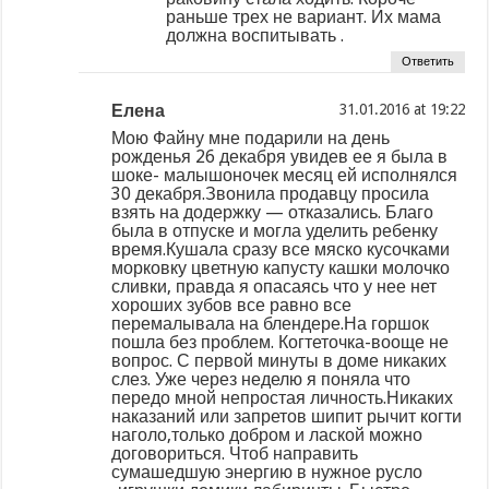
раньше трех не вариант. Их мама
должна воспитывать .
Ответить
Елена
at
Мою Файну мне подарили на день
рожденья 26 декабря увидев ее я была в
шоке- малышоночек месяц ей исполнялся
30 декабря.Звонила продавцу просила
взять на додержку — отказались. Благо
была в отпуске и могла уделить ребенку
время.Кушала сразу все мяско кусочками
морковку цветную капусту кашки молочко
сливки, правда я опасаясь что у нее нет
хороших зубов все равно все
перемалывала на блендере.На горшок
пошла без проблем. Когтеточка-вооще не
вопрос. С первой минуты в доме никаких
слез. Уже через неделю я поняла что
передо мной непростая личность.Никаких
наказаний или запретов шипит рычит когти
наголо,только добром и лаской можно
договориться. Чтоб направить
сумашедшую энергию в нужное русло