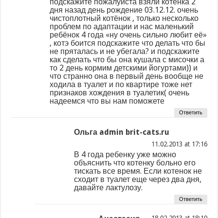
подскажите пожалуйста взяли котёнка 2
дня назад день рождение 03.12.12. очень
чистоплотный котёнок , только несколько
проблем по адаптации и нас маленький
ребёнок 4 года «ну очень сильно любит её»
, котэ боится подскажите что делать что бы
не пряталась и не убегала? и подскажите
как сделать что бы она кушала с мисочки а
то 2 день кормим детскими йогуртами)) и
что странно она в первый день вообще не
ходила в туалет и по квартире тоже нет
признаков хождения в туалетик( очень
надеемся что вы нам поможете
Ответить
Ольга admin brit-cats.ru
at
В 4 года ребенку уже можно
объяснить что котенку больно его
тискать все время. Если котенок не
сходит в туалет еще через два дня,
давайте лактулозу.
Ответить
at