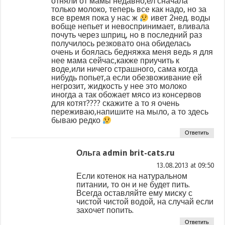
отняли от мамы недавно,ел сначала
только молоко, теперь все как надо, но за
все время пока у нас ж
ивет 2нед. воды
вобще непьет и невоспринимает, вливала
почуть через шприц, но в последний раз
получилось резковато она обиделась
очень и боялась бедняжка меня ведь я для
нее мама сейчас,какже приучить к
воде,или ничего страшного, сама когда
нибудь попьет,а если обезвоживание ей
негрозит, жидкость у нее это молоко
иногда а так обожает мясо из консервов
для котят???? скажите а то я очень
переживаю,напишите на мыло, а то здесь
бываю редко
Ответить
Ольга admin brit-cats.ru
at
Если котенок на натуральном
питании, то он и не будет пить.
Всегда оставляйте ему миску с
чистой чистой водой, на случай если
захочет попить.
Ответить