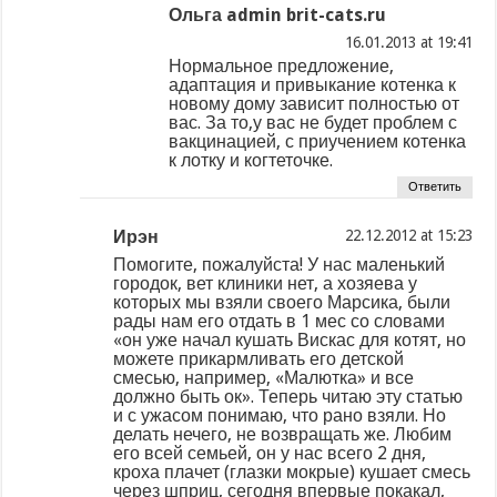
Ольга admin brit-cats.ru
at
Нормальное предложение,
адаптация и привыкание котенка к
новому дому зависит полностью от
вас. За то,у вас не будет проблем с
вакцинацией, с приучением котенка
к лотку и когтеточке.
Ответить
Ирэн
at
Помогите, пожалуйста! У нас маленький
городок, вет клиники нет, а хозяева у
которых мы взяли своего Марсика, были
рады нам его отдать в 1 мес со словами
«он уже начал кушать Вискас для котят, но
можете прикармливать его детской
смесью, например, «Малютка» и все
должно быть ок». Теперь читаю эту статью
и с ужасом понимаю, что рано взяли. Но
делать нечего, не возвращать же. Любим
его всей семьей, он у нас всего 2 дня,
кроха плачет (глазки мокрые) кушает смесь
через шприц, сегодня впервые покакал,