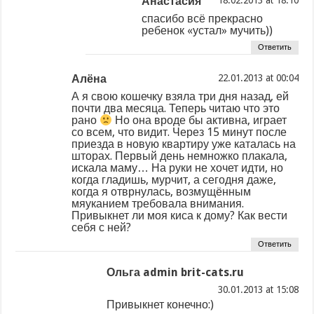
Анастасия
спасибо всё прекрасно
ребенок «устал» мучить))
Ответить
Алёна
at
А я свою кошечку взяла три дня назад, ей
почти два месяца. Теперь читаю что это
рано
Но она вроде бы активна, играет
со всем, что видит. Через 15 минут после
приезда в новую квартиру уже каталась на
шторах. Первый день немножко плакала,
искала маму… На руки не хочет идти, но
когда гладишь, мурчит, а сегодня даже,
когда я отврнулась, возмущённым
мяуканием требовала внимания.
Привыкнет ли моя киса к дому? Как вести
себя с ней?
Ответить
Ольга admin brit-cats.ru
at
Привыкнет конечно:)