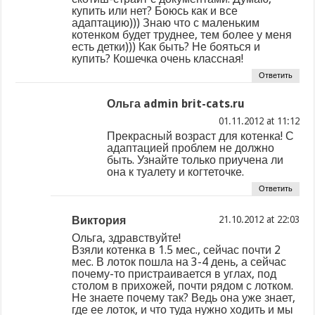
купить или нет? Боюсь как и все
адаптацию))) Знаю что с маленьким
котенком будет труднее, тем более у меня
есть детки))) Как быть? Не бояться и
купить? Кошечка очень классная!
Ответить
Ольга admin brit-cats.ru
at
Прекрасный возраст для котенка! С
адаптацией проблем не должно
быть. Узнайте только приучена ли
она к туалету и когтеточке.
Ответить
Виктория
at
Ольга, здравствуйте!
Взяли котенка в 1.5 мес., сейчас почти 2
мес. В лоток пошла на 3-4 день, а сейчас
почему-то пристраивается в углах, под
столом в прихожей, почти рядом с лотком.
Не знаете почему так? Ведь она уже знает,
где ее лоток, и что туда нужно ходить и мы