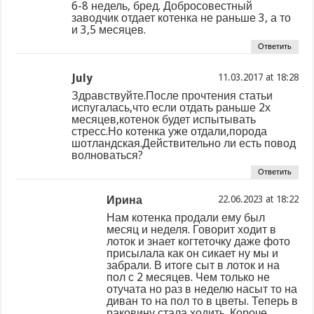
6-8 недель, бред. Добросовестный
заводчик отдает котенка не раньше 3, а то
и 3,5 месяцев.
Ответить
July
at
Здравствуйте.После прочтения статьи
испугалась,что если отдать раньше 2х
месяцев,котенок будет испытывать
стресс.Но котенка уже отдали,порода
шотландская.Действительно ли есть повод
волноваться?
Ответить
Ирина
at
Нам котенка продали ему был
месяц и неделя. Говорит ходит в
лоток и знает когтеточку даже фото
присылала как он сикает ну мы и
забрали. В итоге сыт в лоток и на
пол с 2 месяцев. Чем только не
отучата но раз в неделю насыт то на
диван то на пол то в цветы. Теперь в
раковину стала ходить. Короче