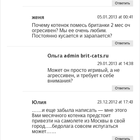
Ответить
женя
at
Почему котенок помесь британки 2 мес оч
огресивен? Мы ее очень любим.
Постоянно кусается и зарапается?
Ответить
Ольга admin brit-cats.ru
at
Может он просто игривый, а не
агрессивен, и требует к себе
внимания?
Ответить
Юлия
at
……и еще забыла написать — мне этого
8ми месячного котенка предстоит
привезти на самолете из Москвы в свой
город…..бедолага совсем испугаться
может……
Ответить