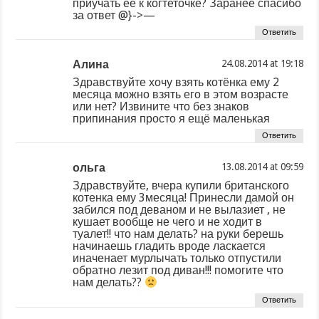
приучать её к когтеточке? Заранее спасибо
за ответ @}->—
Ответить
Алина
at
Здравствуйте хочу взять котёнка ему 2
месяца можно взять его в этом возрасте
или нет? Извините что без знаков
припинания просто я ещё маленькая
Ответить
ольга
at
Здравствуйте, вчера купили британского
котенка ему 3месяца! Принесли дамой он
забился под деваном и не вылазиет , не
кушает вообще не чего и не ходит в
туалет!! что нам делать? на руки берешь
начинаешь гладить вроде ласкается
иначенает мурлычать только отпустили
обратно лезит под диван!!! помогите что
нам делать??
Ответить