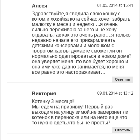
Алеся
at
Здравствуйте,я сводила свою кошку с
котом,и хозяйка кота сейчас хочет забрать
малютку в месяц и неделю….я очень
сильно переживаю за него и не хочу
отдавать,так как это очень рано….я только
недавно начала его прикармливать
детскими консервами и молочком с
творогом,как вы думаете сможет ли он
нормально одаптироваться в новом доме?
она уверяет меня что все будет хорошо и
она ими уже давно занимается,но меня
все равно это настораживает…
Ответить
Виктория
at
Котенку 3 месяца!!
Мы едем на прививку! Первый раз
выходим на улицу зимой,не замерзнет ли
котенок в переноске или на него еще что
то нужно одеть,что бы не просты?
Ответить