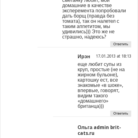
сметанку любит, мои
домашние в качестве
эксперемента попробовали
дать борщ (правда без
томата), так он налетел с
таким аппетитом, мы
удивились))) Это же не
страшно, надеюсь?
Ответить
Ирэн
at
еще любит супы из
круп, простые (не на
жирном бульоне),
картошку ест, все
знакомые «в шоке»,
впервые, говорят,
видим такого
«домашнего»
британца)))
Ответить
Ольга admin brit-
cats.ru