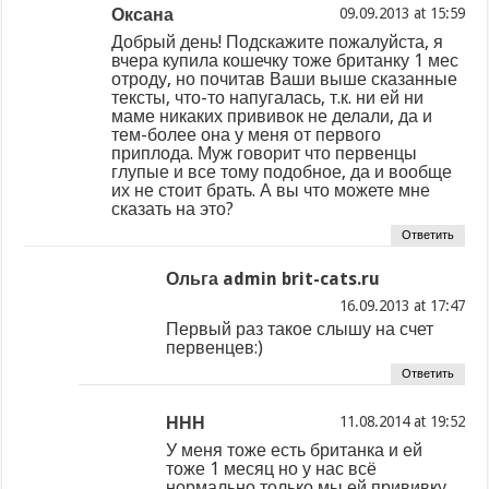
Оксана
at
Добрый день! Подскажите пожалуйста, я
вчера купила кошечку тоже британку 1 мес
отроду, но почитав Ваши выше сказанные
тексты, что-то напугалась, т.к. ни ей ни
маме никаких прививок не делали, да и
тем-более она у меня от первого
приплода. Муж говорит что первенцы
глупые и все тому подобное, да и вообще
их не стоит брать. А вы что можете мне
сказать на это?
Ответить
Ольга admin brit-cats.ru
at
Первый раз такое слышу на счет
первенцев:)
Ответить
ННН
at
У меня тоже есть британка и ей
тоже 1 месяц но у нас всё
нормально только мы ей прививку