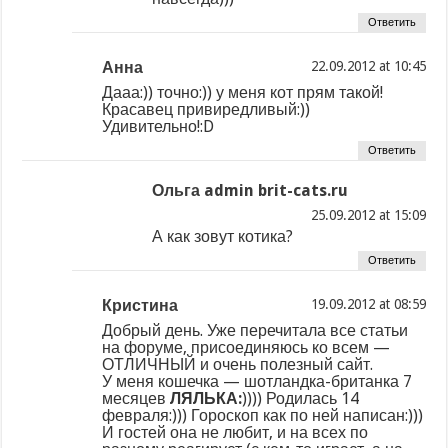
Ответить
Анна
at
Дааа:)) точно:)) у меня кот прям такой!
Красавец привиредливый:))
Удивительно!:D
Ответить
Ольга admin brit-cats.ru
at
А как зовут котика?
Ответить
Кристина
at
Добрый день. Уже перечитала все статьи
на форуме, присоединяюсь ко всем —
ОТЛИЧНЫЙ и очень полезный сайт.
У меня кошечка — шотландка-британка 7
месяцев
ЛЯЛЬКА:
)))) Родилась 14
февраля:))) Гороскоп как по ней написан:)))
И гостей она не любит, и на всех по