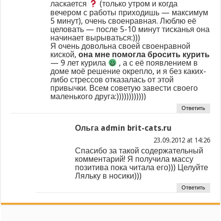
ласкается
(только утром и когда
вечером с работы приходишь — максимум
5 минут), очень своенравная. Люблю её
целовать — после 5-10 минут тисканья она
начинает вырываться:)))
Я очень довольна своей своенравной
киской,
она мне помогла бросить курить
— 9 лет курила
, а с её появлением в
доме моё решение окрепло, и я без каких-
либо стрессов отказалась от этой
привычки. Всем советую завести своего
маленького друга:))))))))))))
Ответить
Ольга admin brit-cats.ru
at
Спасибо за такой содержательный
комментарий! Я получила массу
позитива пока читала его))) Целуйте
Ляльку в носики)))
Ответить