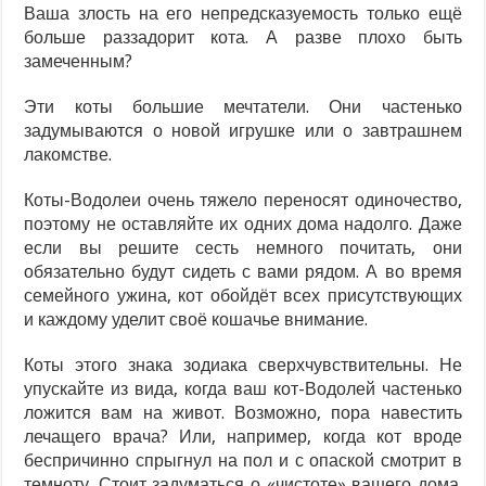
Ваша злость на его непредсказуемость только ещё
больше раззадорит кота. А разве плохо быть
замеченным?
Эти коты большие мечтатели. Они частенько
задумываются о новой игрушке или о завтрашнем
лакомстве.
Коты-Водолеи очень тяжело переносят одиночество,
поэтому не оставляйте их одних дома надолго. Даже
если вы решите сесть немного почитать, они
обязательно будут сидеть с вами рядом. А во время
семейного ужина, кот обойдёт всех присутствующих
и каждому уделит своё кошачье внимание.
Коты этого знака зодиака сверхчувствительны. Не
упускайте из вида, когда ваш кот-Водолей частенько
ложится вам на живот. Возможно, пора навестить
лечащего врача? Или, например, когда кот вроде
беспричинно спрыгнул на пол и с опаской смотрит в
темноту. Стоит задуматься о «чистоте» вашего дома.