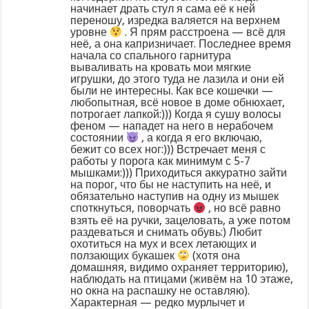
начинает драть стул я сама её к ней
переношу, изредка валяется на верхнем
уровне
. Я прям расстроена — всё для
неё, а она капризничает. Последнее время
начала со спального гарнитура
вываливать на кровать мои мягкие
игрушки, до этого туда не лазила и они ей
были не интересны. Как все кошечки —
любопытная, всё новое в доме обнюхает,
потрогает лапкой:))) Когда я сушу волосы
феном — нападет на него в нерабочем
состоянии
, а когда я его включаю,
бежит со всех ног:))) Встречает меня с
работы у порога как минимум с 5-7
мышками:))) Приходиться аккуратно зайти
на порог, что бы не наступить на неё, и
обязательно наступив на одну из мышек
споткнуться, поворчать
, но всё равно
взять её на ручки, зацеловать, а уже потом
раздеваться и снимать обувь:) Любит
охотиться на мух и всех летающих и
ползающих букашек
(хотя она
домашняя, видимо охраняет территорию),
наблюдать на птицами (живём на 10 этаже,
но окна на распашку не оставляю).
Характерная — редко мурлычет и