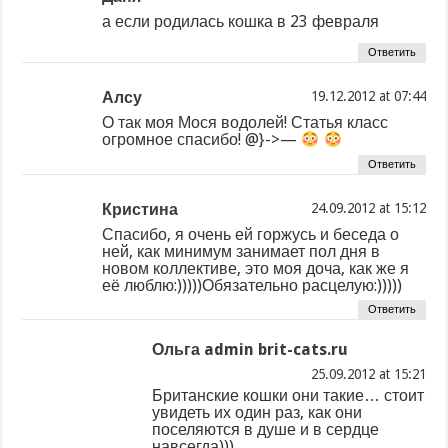
а если родилась кошка в 23 февраля
Ответить
Алсу
at
О так моя Мося водолей! Статья класс
огромное спасибо! @}->—
Ответить
Кристина
at
Спасибо, я очень ей горжусь и беседа о
ней, как минимум занимает пол дня в
новом коллективе, это моя доча, как же я
её люблю:)))))Обязательно расцелую:)))))
Ответить
Ольга admin brit-cats.ru
at
Британские кошки они такие… стоит
увидеть их один раз, как они
поселяются в душе и в сердце
навсегда)))