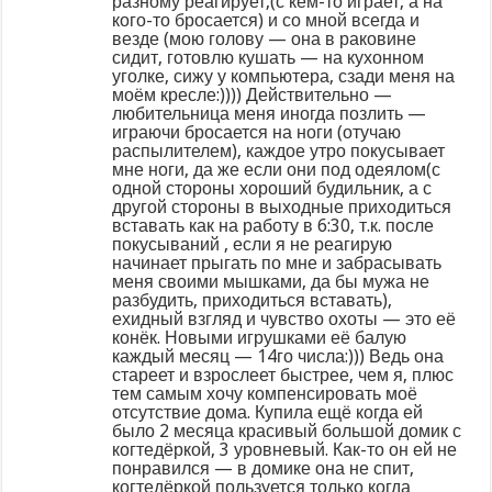
разному реагирует,(с кем-то играет, а на
кого-то бросается) и со мной всегда и
везде (мою голову — она в раковине
сидит, готовлю кушать — на кухонном
уголке, сижу у компьютера, сзади меня на
моём кресле:)))) Действительно —
любительница меня иногда позлить —
играючи бросается на ноги (отучаю
распылителем), каждое утро покусывает
мне ноги, да же если они под одеялом(с
одной стороны хороший будильник, а с
другой стороны в выходные приходиться
вставать как на работу в 6:30, т.к. после
покусываний , если я не реагирую
начинает прыгать по мне и забрасывать
меня своими мышками, да бы мужа не
разбудить, приходиться вставать),
ехидный взгляд и чувство охоты — это её
конёк. Новыми игрушками её балую
каждый месяц — 14го числа:))) Ведь она
стареет и взрослеет быстрее, чем я, плюс
тем самым хочу компенсировать моё
отсутствие дома. Купила ещё когда ей
было 2 месяца красивый большой домик с
когтедёркой, 3 уровневый. Как-то он ей не
понравился — в домике она не спит,
когтедёркой пользуется только когда