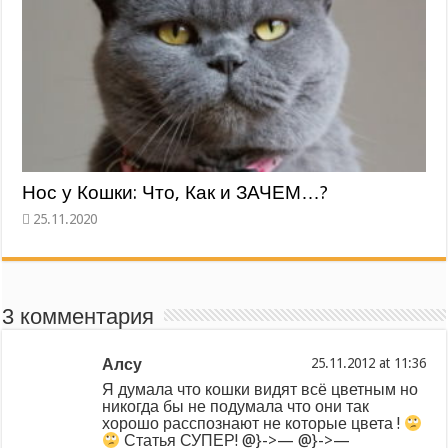
Нос у Кошки: Что, Как и ЗАЧЕМ…?
3 комментария
Алсу
at
Я думала что кошки видят всё цветным но
никогда бы не подумала что они так
хорошо расспознают не которые цвета !
Статья СУПЕР! @}->— @}->—