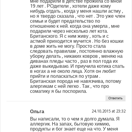
мне подарили в детстве прожила со мной
19 лет . РОдители , хотели даже кому
нибудь отдать , когда у меня нашли астму ,
но я твердо сказала , что нет . Это уже член
семьи и будет предательство по
отношению к ней. когда она умерла , мне
подарили через несколько лет кота.
Британского. Я с ним живу , хоть и с
астмой приходится мучится . Но без кошки
в доме жить не могу. Просто стала
следовать правилам , постоянно влажную
уборку делать , никаких ковров , меняю на
диванах пледы часто , раз в пол года их
даже выкидываю. И приучила котика спать
в ногах а не около лица. Хотя он любит
прийти и поласкаться по утрам .
Британская порода не навязчива, потому
алергикам с ней легко . Так , что про
соматику я бы поспорила.
Ответить
Ольга
at
Вы написали, то о чем я долго думала. Я
аллергик. На запах, бытовую химию,
продукты и бог знает еще на что. У меня