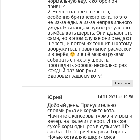
нормальную еду, к которой он
привык.
2. Если кота рвёт шерстью,
особенно британского кота, то это
не из-за еды, а из-за неправильного
ухода. Британцам нужно регулярно
вычёсывать шерсть. Они делают это
сами, но в этом случае они съедают
шерсть, и потом их тошнит. Поэтому
вооружитесь правильной расчёской
и вперёд
и ещё можно руками
собирать с них эту шерсть:
прогладить хорошо несколько раз,
каждый раз моя руки.
Здоровья вашему коту!
Ответить
Юрий
at
Добрый день. Принудительно
своими руками кормите кота.
Начните с консервы гурмэ и утром и
вечер, на пальчик и врот. И так же
сухой корм один раз в сутки vet life
cardiac. По 2 три 3 шарика. Горсть.
Ночью оставляю шарик мяса