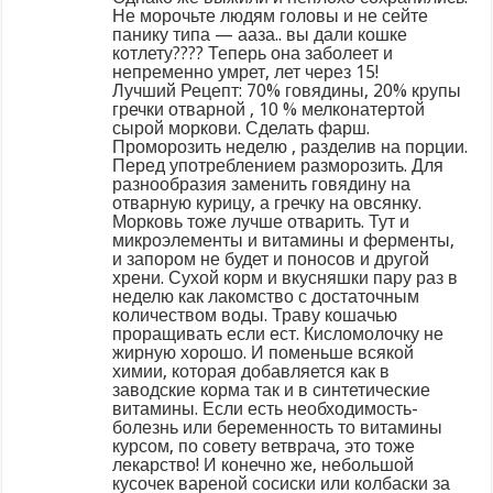
Не морочьте людям головы и не сейте
панику типа — ааза.. вы дали кошке
котлету???? Теперь она заболеет и
непременно умрет, лет через 15!
Лучший Рецепт: 70% говядины, 20% крупы
гречки отварной , 10 % мелконатертой
сырой моркови. Сделать фарш.
Проморозить неделю , разделив на порции.
Перед употреблением разморозить. Для
разнообразия заменить говядину на
отварную курицу, а гречку на овсянку.
Морковь тоже лучше отварить. Тут и
микроэлементы и витамины и ферменты,
и запором не будет и поносов и другой
хрени. Сухой корм и вкусняшки пару раз в
неделю как лакомство с достаточным
количеством воды. Траву кошачью
проращивать если ест. Кисломолочку не
жирную хорошо. И поменьше всякой
химии, которая добавляется как в
заводские корма так и в синтетические
витамины. Если есть необходимость-
болезнь или беременность то витамины
курсом, по совету ветврача, это тоже
лекарство! И конечно же, небольшой
кусочек вареной сосиски или колбаски за