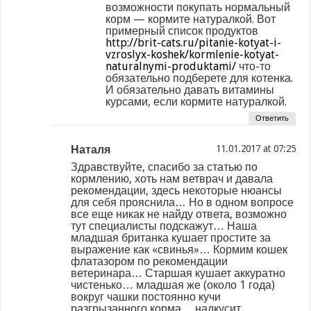
возможности покупать нормальный
корм — кормите натуралкой. Вот
примерный список продуктов
http://brit-cats.ru/pitanie-kotyat-i-
vzroslyx-koshek/kormlenie-kotyat-
naturalnymi-produktami/
что-то
обязательно подберете для котенка.
И обязательно давать витамины
курсами, если кормите натуралкой.
Ответить
Наталя
at
Здравствуйте, спасибо за статью по
кормлению, хоть нам ветврач и давала
рекомендации, здесь некоторые нюансы
для себя прояснила… Но в одном вопросе
все еще никак не найду ответа, возможно
тут специалисты подскажут… Наша
младшая британка кушает простите за
выражение как «свинья»… Кормим кошек
флатазором по рекомендации
ветеринара… Старшая кушает аккуратно
чистенько… младшая же (около 1 года)
вокруг чашки постоянно кучи
разгрызанного корма… надкусит