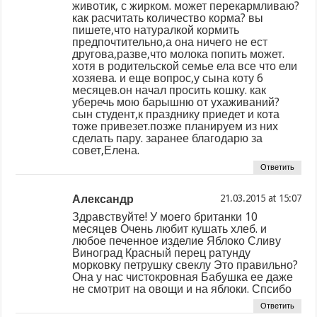
животик, с жирком. может перекармливаю?
как расчитать количество корма? вы
пишете,что натуралкой кормить
предпочтительно,а она ничего не ест
другова,разве,что молока попить может.
хотя в родительской семье ела все что ели
хозяева. и еще вопрос,у сына коту 6
месяцев.он начал просить кошку. как
уберечь мою барышню от ухаживаний?
сын студент,к празднику приедет и кота
тоже привезет.позже планируем из них
сделать пару. заранее благодарю за
совет,Елена.
Ответить
Александр
at
Здравствуйте! У моего британки 10
месяцев Очень любит кушать хлеб. и
любое печенное изделие Яблоко Сливу
Виноград Красный перец ратунду
морковку петрушку свеклу Это правильно?
Она у нас чистокровная Бабушка ее даже
не смотрит на овощи и на яблоки. Спсибо
Ответить