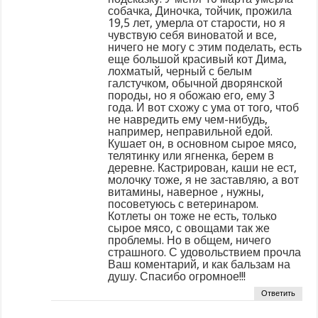
собачка, Диночка, тойчик, прожила
19,5 лет, умерла от старости, но я
чувствую себя виноватой и все,
ничего не могу с этим поделать, есть
еще большой красивый кот Дима,
лохматый, черный с белым
галстучком, обычной дворянской
породы, но я обожаю его, ему 3
года. И вот схожу с ума от того, чтоб
не навредить ему чем-нибудь,
например, неправильной едой.
Кушает он, в основном сырое мясо,
телятинку или ягненка, берем в
деревне. Кастрирован, каши не ест,
молочку тоже, я не заставляю, а вот
витамины, наверное , нужны,
посоветуюсь с ветеринаром.
Котлеты он тоже не есть, только
сырое мясо, с овощами так же
проблемы. Но в общем, ничего
страшного. С удовольствием прочла
Ваш коментарий, и как бальзам на
душу. Спасибо огромное!!!
Ответить