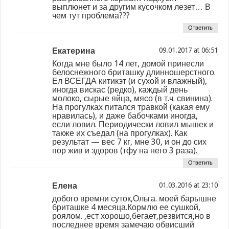
выплюнет и за другим кусочком лезет… В
чем тут проблема???
Ответить
Екатерина
at
Когда мне было 14 лет, домой принесли
белоснежного бриташку длинношерстного.
Ел ВСЕГДА китикэт (и сухой и влажный),
иногда вискас (редко), каждый день
молоко, сырые яйца, мясо (в т.ч. свинина).
На прогулках питался травкой (какая ему
нравилась), и даже бабочками иногда,
если ловил. Периодически ловил мышек и
также их съедал (на прогулках). Как
результат — вес 7 кг, мне 30, и он до сих
пор жив и здоров (тфу на него 3 раза).
Ответить
Елена
at
добого времни суток,Ольга. моей барышне
бриташке 4 месяца.Кормлю ее сушкой,
роялом. ,ест хорошо,бегает,резвится,но в
последнее время замечаю обвисший