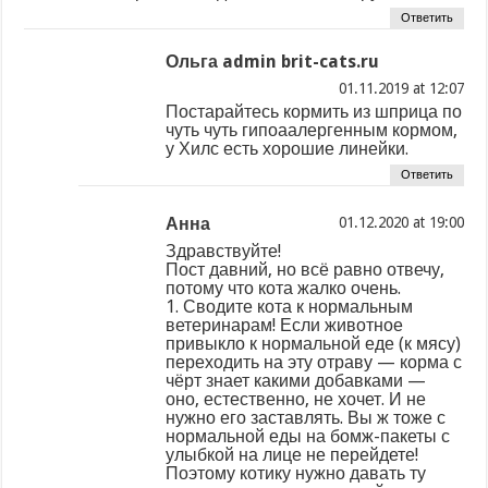
Ответить
Ольга admin brit-cats.ru
at
Постарайтесь кормить из шприца по
чуть чуть гипоаалергенным кормом,
у Хилс есть хорошие линейки.
Ответить
Анна
at
Здравствуйте!
Пост давний, но всё равно отвечу,
потому что кота жалко очень.
1. Сводите кота к нормальным
ветеринарам! Если животное
привыкло к нормальной еде (к мясу)
переходить на эту отраву — корма с
чёрт знает какими добавками —
оно, естественно, не хочет. И не
нужно его заставлять. Вы ж тоже с
нормальной еды на бомж-пакеты с
улыбкой на лице не перейдете!
Поэтому котику нужно давать ту