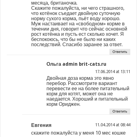
месяца, британочка.
Скажите пожалуйста, ни чего страшного,
что котёнок съедает двойную суточную
норму сухого корма, пьёт воду хорошо.
Муж настаивает на «свободном» корме в
течении дня, говорит что сейчас основной
рост котёнка и пусть ест сколько хочет. Я
беспокоюсь, что бы не было ни каких
последствий. Спасибо заранее за ответ.
Ответить
Ольга admin brit-cats.ru
at
Двойная доза корма это явно
перебор. Рассмотрите вариант
перевести ее на более питательный
корм для котят, может она не
наедается. Хороший и питательный
корм Ориджен.
Ответить
Евгения
at
скажите пожалуйста у меня 10 мес кошке