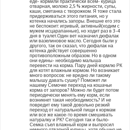
еде- кормили практически всем- курица
отварная, молоко 2,5 % жирности, супы,
каши, сметанка с творожком. Я тоже стала
придерживаться этого питания, но у
котенка начались запоры. Внешне его это
не беспокоит: игривый, активный(ходим с
мужем исцарапанные), но ходит раз в 3-4
дня в туалет.Один вет назначил дюфалак
или вазелиновое масло. Сегодня были у
другого, так он сказал, что дюфалак на
котенка действует совершенно
противоположным образом. Но в одном
они едины- необходимо малыша
перевести на корма. Пару дней кормлю РК
для котят влажным кормом. Но возникает
много вопросов: не вредно ли такому
малышу давать сушку? Поможет ли
нашему Семочке переход на кошачьи
корма от запоров? Можно ли будет потом
периодически менять ему корм, если
возникнет такая необходимость? И не
повредит ему такой довольно резкий
переход от натуральной пищи к кормам
или все же какое-то время смешивать
натуралку и РК? Сегодня так и было-
Семка съел влажный корм и выпросил
немного отварной курицы, хотя обычно не