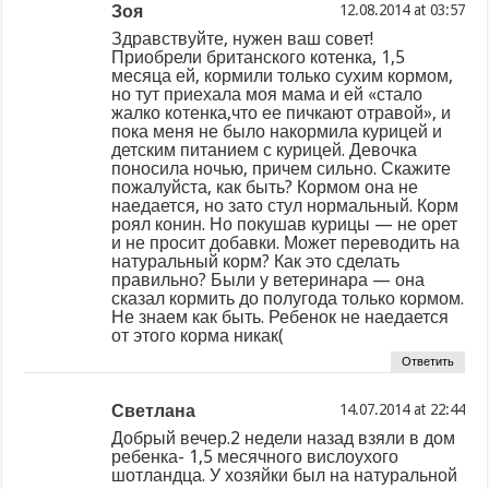
Зоя
at
Здравствуйте, нужен ваш совет!
Приобрели британского котенка, 1,5
месяца ей, кормили только сухим кормом,
но тут приехала моя мама и ей «стало
жалко котенка,что ее пичкают отравой», и
пока меня не было накормила курицей и
детским питанием с курицей. Девочка
поносила ночью, причем сильно. Скажите
пожалуйста, как быть? Кормом она не
наедается, но зато стул нормальный. Корм
роял конин. Но покушав курицы — не орет
и не просит добавки. Может переводить на
натуральный корм? Как это сделать
правильно? Были у ветеринара — она
сказал кормить до полугода только кормом.
Не знаем как быть. Ребенок не наедается
от этого корма никак(
Ответить
Светлана
at
Добрый вечер.2 недели назад взяли в дом
ребенка- 1,5 месячного вислоухого
шотландца. У хозяйки был на натуральной