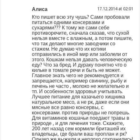
Алиса
at
Кто пишет всю эту чушь? Сами пробовали
питаться одними консервами и
сухарями??? К тому же сами себе
противоречите, сначала сказав, что сухой
нельзя вместе с влажным, а потом пишите,
что так делают многие заводчики со
стажем. Не думаю что их котики
отправились в иной мир или заболели от
этого. Кошкам нельзя давать человеческую
еду? Что за бред. И дураку понятно что о
кильке в томате речи и быть не может.
Главное знать чего не рекомендуется и
запрещается, например свинину, рыбу и
печень не часто , молоко не желательно и
тп. И особенности здоровья учитывать.
Лучшее питание для казачьего хищника
натуральное месо, а не рк, даже если они
мясные все равно консервы, с
консервами. против природы не попрешь.
Для витаминов кошачьи поедают травы в
природе , и для лечения тоже. Скажите,
200 лет назад сем кормили бриташей их
владельцы, где брали ваш проплан и рк?
Однако же выжили и неплохо сохранились!