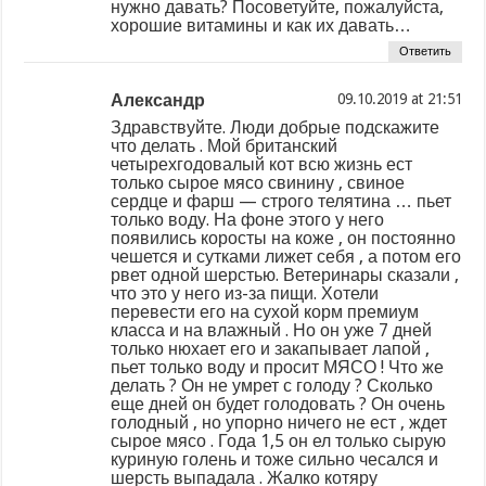
нужно давать? Посоветуйте, пожалуйста,
хорошие витамины и как их давать…
Ответить
Александр
at
Здравствуйте. Люди добрые подскажите
что делать . Мой британский
четырехгодовалый кот всю жизнь ест
только сырое мясо свинину , свиное
сердце и фарш — строго телятина … пьет
только воду. На фоне этого у него
появились коросты на коже , он постоянно
чешется и сутками лижет себя , а потом его
рвет одной шерстью. Ветеринары сказали ,
что это у него из-за пищи. Хотели
перевести его на сухой корм премиум
класса и на влажный . Но он уже 7 дней
только нюхает его и закапывает лапой ,
пьет только воду и просит МЯСО ! Что же
делать ? Он не умрет с голоду ? Сколько
еще дней он будет голодовать ? Он очень
голодный , но упорно ничего не ест , ждет
сырое мясо . Года 1,5 он ел только сырую
куриную голень и тоже сильно чесался и
шерсть выпадала . Жалко котяру