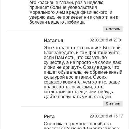
его красивые глазки, раз в неделю
принесет больше удовольствия
морального ,чем вреда физического, и
уверяю вас, не приведет ни к смерти ни к
болезни вашего любимца
Ответить
Наталья
at
Это что за поток сознания? Вы свой
блог заведите, и там фонтанируйте,
если Вам есть, что сказать по
существу, а не просто «я своим даю
и они не дрищут». Сразу видно, что
пишет обыватель, не обремененный
культурой воспитания. Своих
кошаков кормите, чем хотите, ваше
право, хоть сосисками, хоть
котлетами, хоть еще чем-нибудь.
Дайте послушать умных людей.
Ответить
Рита
at
Светочка, огромное спасибо за
подсказку. У меня 10 марта умерла