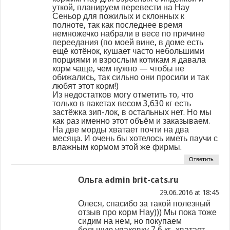
уткой, планируем перевести на Нау
Сеньор для пожилых и склонных к
полноте, так как последнее время
немножечко набрали в весе по причине
переедания (по моей вине, в доме есть
ещё котёнок, кушает часто небольшими
порциями и взрослым котикам я давала
корм чаще, чем нужно — чтобы не
обижались, так сильно они просили и так
любят этот корм!)
Из недостатков могу отметить то, что
только в пакетах весом 3,630 кг есть
застёжка зип-лок, в остальных нет. Но мы
как раз именно этот объём и заказываем.
На две морды хватает почти на два
месяца. И очень бы хотелось иметь паучи с
влажным кормом этой же фирмы.
Ответить
Ольга admin brit-cats.ru
at
Олеся, спасибо за такой полезный
отзыв про корм Нау))) Мы пока тоже
сидим на нем, но покупаем
большую упаковку 7,6 кг.-хватает