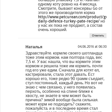
одному коту ровно на 4 месяца.
Смотрите, бывают консервы Go от
этого же производителя корма
http://www.petcurean.com/product/go-
daily-defence-turkey-pate-recipe/
но
у нас их пока не продают, а состав
очень хороший.
Ответить
Наталья
at
Здравствуйте. кормлю своего шотландца
тоже этим кормом. нам полтора года, вес
7,5 кг. У вас нашла, что вы кормите этим
кормом и решила тоже им кормить. почти
год его уже едим. Сначала для котят ел,
кастрировали, стала этот давать. Ест
хорошо его, тоже редко 90 грамм съедает,
стул постоянный, каждый день. Но вот не
знаю с чем связано, у него появилась
перхоть, особенно на спине ближе к
хвосту, не знаете в чем может быть
причина? зимой вообще была сильная.
может корм не подходить? скажите,
пожалуйста. и в последнее время стал