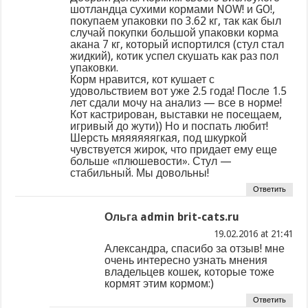
шотландца сухими кормами NOW! и GO!,
покупаем упаковки по 3.62 кг, так как был
случай покупки большой упаковки корма
акана 7 кг, который испортился (стул стал
жидкий), котик успел скушать как раз пол
упаковки.
Корм нравится, кот кушает с
удовольствием вот уже 2.5 года! После 1.5
лет сдали мочу на анализ — все в норме!
Кот кастрирован, выставки не посещаем,
игривый до жути)) Но и поспать любит!
Шерсть мяяяяяягкая, под шкуркой
чувствуется жирок, что придает ему еще
больше «плюшевости». Стул —
стабильный. Мы довольны!
Ответить
Ольга admin brit-cats.ru
at
Александра, спасибо за отзыв! мне
очень интересно узнать мнения
владельцев кошек, которые тоже
кормят этим кормом:)
Ответить