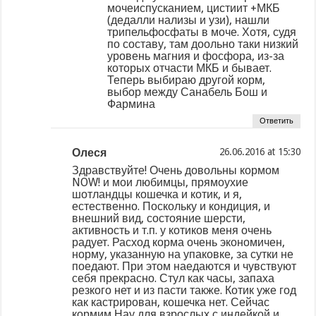
мочеиспусканием, цистиит +МКБ
(дедалли нализы и узи), нашли
трипельфосфаты в моче. Хотя, судя
по составу, там доольно таки низкий
уровень магния и фосфора, из-за
которых отчасти МКБ и бывает.
Теперь выбираю другой корм,
выбор между Санабель Бош и
Фармина
Ответить
Олеся
at
Здравствуйте! Очень довольны кормом
NOW! и мои любимцы, прямоухие
шотландцы кошечка и котик, и я,
естественно. Поскольку и кондиция, и
внешний вид, состояние шерсти,
активность и т.п. у котиков меня очень
радует. Расход корма очень экономичен,
норму, указанную на упаковке, за сутки не
поедают. При этом наедаются и чувствуют
себя прекрасно. Стул как часы, запаха
резкого нет и из пасти также. Котик уже год
как кастрирован, кошечка нет. Сейчас
кормим Нау для взрослых с индейкой и