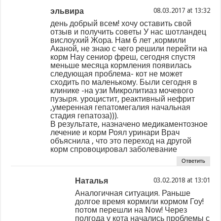
эльвира
at
день добрый всем! хочу оставить свой
отзыв и получить советы У нас шотландец
вислоухий Жора. Нам 6 лет ,кормили
Аканой, не знаю с чего решили перейти на
корм Нау сениор фреш, сегодня спустя
меньше месяца кормления появилась
следующая проблема- кот не может
сходить по маленькому. Были сегодня в
клинике -на узи Микролитиаз мочевого
пузыря. уроцистит, реактивный нефрит
,умеренная гепатомегалия начальная
стадия гепатоза))).
В результате, назначено медикаментозное
лечение и корм Роял уринари Врач
объяснила , что это переход на другой
корм спровоцировал заболевание
Ответить
Наталья
at
Аналогичная ситуация. Раньше
долгое время кормили кормом Гоу!
потом перешли на Now! Через
полгода у кота начались проблемы с