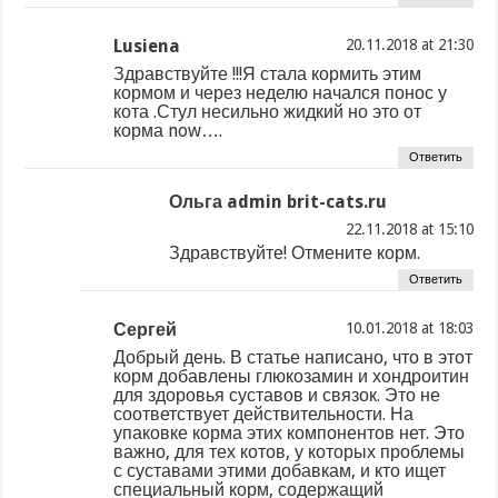
Lusiena
at
Здравствуйте !!!Я стала кормить этим
кормом и через неделю начался понос у
кота .Стул несильно жидкий но это от
корма now….
Ответить
Ольга admin brit-cats.ru
at
Здравствуйте! Отмените корм.
Ответить
Сергей
at
Добрый день. В статье написано, что в этот
корм добавлены глюкозамин и хондроитин
для здоровья суставов и связок. Это не
соответствует действительности. На
упаковке корма этих компонентов нет. Это
важно, для тех котов, у которых проблемы
с суставами этими добавкам, и кто ищет
специальный корм, содержащий