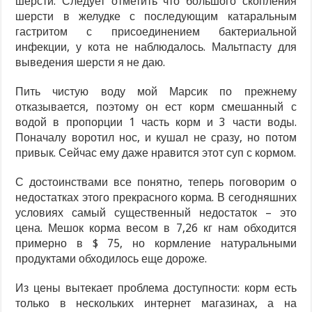
шерсти. Следует отметить что большого скопления
шерсти в желудке с последующим катаральным
гастритом с присоединением бактериальной
инфекции, у кота не наблюдалось. Мальтпасту для
выведения шерсти я не даю.
Пить чистую воду мой Марсик по прежнему
отказывается, поэтому он ест корм смешанный с
водой в пропорции 1 часть корм и 3 части воды.
Поначалу воротил нос, и кушал не сразу, но потом
привык. Сейчас ему даже нравится этот суп с кормом.
С достоинствами все понятно, теперь поговорим о
недостатках этого прекрасного корма. В сегодняшних
условиях самый существенный недостаток – это
цена. Мешок корма весом в 7,26 кг нам обходится
примерно в $ 75, но кормление натуральными
продуктами обходилось еще дороже.
Из цены вытекает проблема доступности: корм есть
только в нескольких интернет магазинах, а на