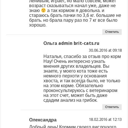
ленивым, играет, но мало совсем, может
возраст сказываться начал уже, даже не
знаю
а так кормом я довольна. и
стараюсь брать пачки по 3,6 кг. большие не
брать. но брала пару раз по 7 кг все было
хорошо.
Ответить
Ольга admin brit-cats.ru
at
Наталья, спасибо за отзыв про корм
Нау! Очень интересно узнать
мнения других владельцев. Вы
знаете, у моего кота тоже есть
немного перхоти у основания
хвоста, и так всегда было, не только
на этом корме. Обязательно
проконсультируюсь с ветеринаром
на этот счет, может быть даже
сдадим анализ на грибок.
Ответить
Олександра
at
Добрый день! Кормим своего вислоухого