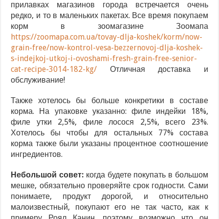
прилавках магазинов города встречается очень
редко, и то в маленьких пакетах. Все время покупаем
корм в зоомагазине Зоомапа
https://zoomapa.com.ua/tovay-dlja-koshek/korm/now-
grain-free/now-kontrol-vesa-bezzernovoj-dlja-koshek-
s-indejkoj-utkoj-i-ovoshami-fresh-grain-free-senior-
cat-recipe-3014-182-kg/
Отличная доставка и
обслуживание!
Также хотелось бы больше конкретики в составе
корма. На упаковке указанно: филе индейки 18%,
филе утки 2,5%, филе лосося 2,5%, всего 23%.
Хотелось бы чтобы для остальных 77% состава
корма также были указаны процентное соотношение
ингредиентов.
Небольшой совет:
когда будете покупать в большом
мешке, обязательно проверяйте срок годности. Сами
понимаете, продукт дорогой, и относительно
малоизвестный, покупают его не так часто, как к
примеру Роял Канин, поэтому возможно что он