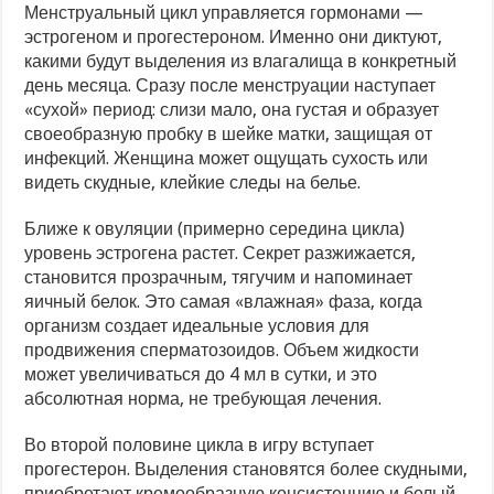
Менструальный цикл управляется гормонами —
эстрогеном и прогестероном. Именно они диктуют,
какими будут выделения из влагалища в конкретный
день месяца. Сразу после менструации наступает
«сухой» период: слизи мало, она густая и образует
своеобразную пробку в шейке матки, защищая от
инфекций. Женщина может ощущать сухость или
видеть скудные, клейкие следы на белье.
Ближе к овуляции (примерно середина цикла)
уровень эстрогена растет. Секрет разжижается,
становится прозрачным, тягучим и напоминает
яичный белок. Это самая «влажная» фаза, когда
организм создает идеальные условия для
продвижения сперматозоидов. Объем жидкости
может увеличиваться до 4 мл в сутки, и это
абсолютная норма, не требующая лечения.
Во второй половине цикла в игру вступает
прогестерон. Выделения становятся более скудными,
приобретают кремообразную консистенцию и белый