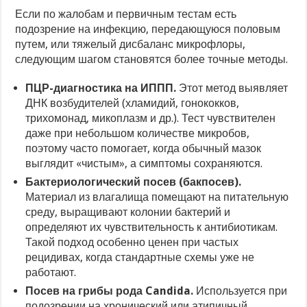
Если по жалобам и первичным тестам есть
подозрение на инфекцию, передающуюся половым
путем, или тяжелый дисбаланс микрофлоры,
следующим шагом становятся более точные методы.
ПЦР-диагностика на ИППП.
Этот метод выявляет
ДНК возбудителей (хламидий, гонококков,
трихомонад, микоплазм и др.). Тест чувствителен
даже при небольшом количестве микробов,
поэтому часто помогает, когда обычный мазок
выглядит «чистым», а симптомы сохраняются.
Бактериологический посев (бакпосев).
Материал из влагалища помещают на питательную
среду, выращивают колонии бактерий и
определяют их чувствительность к антибиотикам.
Такой подход особенно ценен при частых
рецидивах, когда стандартные схемы уже не
работают.
Посев на грибы рода Candida.
Используется при
подозрении на хронический или атипичный