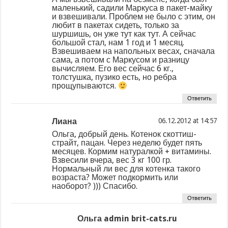
маленький, садили Маркуса в пакет-майку
и взвешивали. Проблем не было с этим, он
любит в пакетах сидеть, только за
шуршишь, он уже тут как тут. А сейчас
большой стал, нам 1 год и 1 месяц.
Взвешиваем на напольных весах, сначала
сама, а потом с Маркусом и разницу
вычисляем. Его вес сейчас 6 кг.,
толстушка, пузико есть, но ребра
прощупываются.
Ответить
Лиана
at
Ольга, добрый день. Котенок скоттиш-
страйт, пацан. Через неделю будет пять
месяцев. Кормим натуралкой + витамины.
Взвесили вчера, вес 3 кг 100 гр.
Нормальный ли вес для котенка такого
возраста? Может подкормить или
наоборот? ))) Спасибо.
Ответить
Ольга admin brit-cats.ru