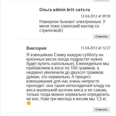
Ольга admin brit-cats.ru
at
Наверное бывают электронные. У
меня тоже советский кантор со
стрелочкой:)
Ответить
Виктория
at
Я взвешиваю Симку каждую субботу на
кухонных весах (когда подрастет нужно
будет купить напольные). Еженедельно мы
прибавляем в весе по 100 граммов. а
недавно увеличили до двухсот граммов.
думаю, это нормально. А процесс
взвешивания для нас очень непросто
проходит. она такая непосидючая! кладу на
веса маленький кусочек мяса и ее сажаю,
только тогда можно нормально определить
ее вес. Нам три месяца и весим мы 1,5 кг.
Ответить