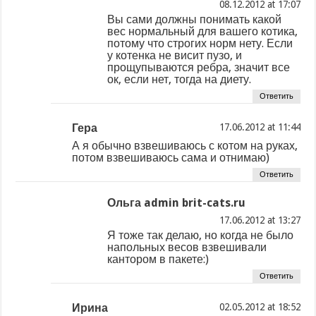
at
Вы сами должны понимать какой
вес нормальный для вашего котика,
потому что строгих норм нету. Если
у котенка не висит пузо, и
прощупываются ребра, значит все
ок, если нет, тогда на диету.
Ответить
Гера
at
А я обычно взвешиваюсь с котом на руках,
потом взвешиваюсь сама и отнимаю)
Ответить
Ольга admin brit-cats.ru
at
Я тоже так делаю, но когда не было
напольных весов взвешивали
кантором в пакете:)
Ответить
Ирина
at