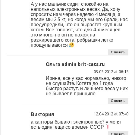
А у нас мальчик сидит спокойно на
напольных электронных весах. Да, хочу
спросить: нам через неделю 4 месяца, а
весим мы 2.5 кг, но когда мы его брали, нас
предупредили, что он вырастет крупным
котом. Все говорят, что для 4-х месяцев
это много, но он не похож на
разжиревшего кота, ребрышки легко
прощупываются
Ответить
Ольга admin brit-cats.ru
at
Ирина, все у вас нормально, никого
не слушайте. Котята до 1 года
быстро растут, и лишнего веса у них
не бывает в принципе.
Ответить
Виктория
at
а канторы бывают электронные? у меня
есть один, еще со времен СССР
Ответить