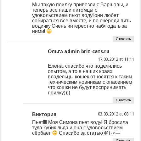
Мы такую поилку привезли с Варшавы, и
теперь все наши питомцы с
удовольствием пьют воду!!они любят
собираться все вместе, и по очереди пить
водичку.Очень интерестно наблюдать за
ними!
Ответить
Ольга admin brit-cats.ru
at
Елена, спасибо что поделились
опытом, а то в наших краях
владельцы кошек относятся к таким
техническим новинкам с опасением
что кошки не будут воспринимать
поилку))))
Ответить
Виктория
at
Пьет!!!! Моя Симона пьет воду! Я бросила
туда кубик льда и она с удовольствием
сёрбает
Спасибо за статью @}->—
Ответить