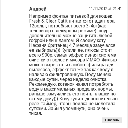
Андрей
at
Например фонтан питьевой для кошек
Fresh & Clear Catit питается от адаптера
12вольт, потребляет всего 3-4вт(как
телевизор в дежурном режиме) шнур
дополнительно можно защитить любой
гофрой или шлангом. Я своему коту
Нафаня британец 4,7 месяца замучался
ее выбирать))) Купили ее, плюсы стоит
всего 900р. самая эффективная система
очистки от волос и мусора ИМХО. Фильтр
можно вырезать из любого фильтра для
пылесоса, эффект тот же так как воду я
наливаю фильтрованную. Воду меняю
каждые сутки, через неделю очистка.
Рекомендую, котенок начал потреблять
воду в максимальных пределах нормы,
раньше замучались его поить плашки по
всему дому))) Хочу купить дополнительно
реле-таймер, чтобы поилка не молотила
сутками. Забыл упомянуть, она очень
тихая.
Ответить