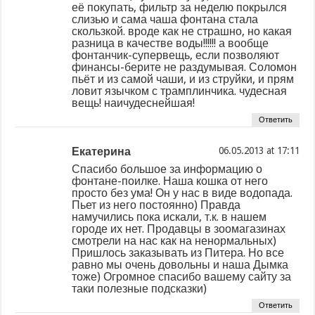
её покупать, фильтр за неделю покрылся
слизью и сама чаша фонтана стала
скользкой. вроде как не страшно, но какая
разница в качестве воды!!!!!! а вообще
фонтанчик-супервещь, если позволяют
финансы-берите не раздумывая. Соломон
пьёт и из самой чаши, и из струйки, и прям
ловит язычком с трамплинчика. чудесная
вещь! наичудеснейшая!
Ответить
Екатерина
at
Спасибо большое за информацию о
фонтане-поилке. Наша кошка от него
просто без ума! Он у нас в виде водопада.
Пьет из него постоянно) Правда
намучились пока искали, т.к. в нашем
городе их нет. Продавцы в зоомагазинах
смотрели на нас как на ненормальных)
Пришлось заказывать из Питера. Но все
равно мы очень довольны и наша Дымка
тоже) Огромное спасибо вашему сайту за
таки полезные подсказки)
Ответить