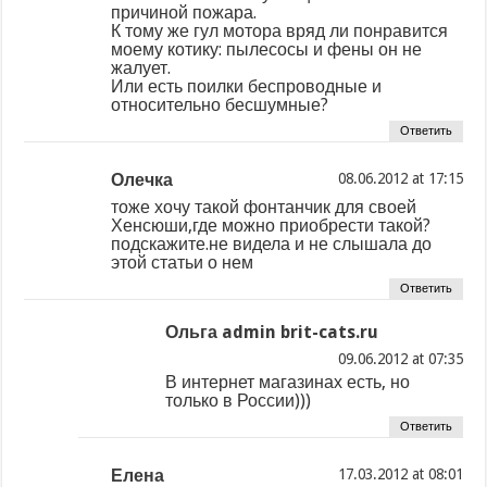
причиной пожара.
К тому же гул мотора вряд ли понравится
моему котику: пылесосы и фены он не
жалует.
Или есть поилки беспроводные и
относительно бесшумные?
Ответить
Олечка
at
тоже хочу такой фонтанчик для своей
Хенсюши,где можно приобрести такой?
подскажите.не видела и не слышала до
этой статьи о нем
Ответить
Ольга admin brit-cats.ru
at
В интернет магазинах есть, но
только в России)))
Ответить
Елена
at