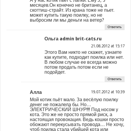
А у нас котик пьет с лапки. Ему 3, 5
месяцев.Он конечно не британец, а
скоттиш-страйт. Из крана тоже не пьет.
может купить такую поилку, но не
выбросим ли мы деньги на ветер?
Ответить
Ольга admin brit-cats.ru
at
Этого Вам никто не скажет, узнаете
как купите, подходит поилка или нет.
В любом случае ее всегда можно
потом продать потом если не
подойдет.
Ответить
Алла
at
Мой котик пьёт мало. За весёлую поилку
денег не пожалела бы. Но…
ЭЛЕКТРИЧЕСКИЙ ШНУР!!!! Под носом у
кота. Это же не просто прямой риск, а
настоящая провокация. Ведь кошки просто
обожают перекусывать провода… Не хочу,
чтоб поилка стала убийцей кота или