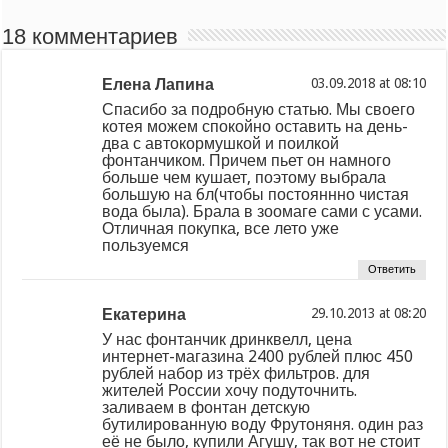
18 комментариев
Елена Лапина
at
Спасибо за подробную статью. Мы своего
котея можем спокойно оставить на день-
два с автокормушкой и поилкой
фонтанчиком. Причем пьет он намного
больше чем кушает, поэтому выбрала
большую на 6л(чтобы постояннно чистая
вода была). Брала в зоомаге сами с усами.
Отличная покупка, все лето уже
пользуемся
Ответить
Екатерина
at
У нас фонтанчик дринквелл, цена
интернет-магазина 2400 рублей плюс 450
рублей набор из трёх фильтров. для
жителей России хочу подуточнить.
заливаем в фонтан детскую
бутилированную воду Фрутоняня. один раз
её не было, купили Агушу, так вот не стоит