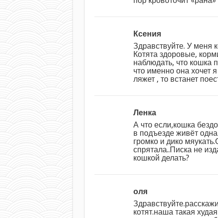
пор кровоточит «рана»
Ксения
Здравствуйте. У меня к
Котята здоровые, корм
наблюдать, что кошка 
что именно она хочет я
ляжет , то встанет пое
Ленка
А что если,кошка бездо
в подъезде живёт одна
громко и дико мяукать.
спрятала..Писка не изд
кошкой делать?
оля
Здравствуйте.расскажи
котят.наша такая худая