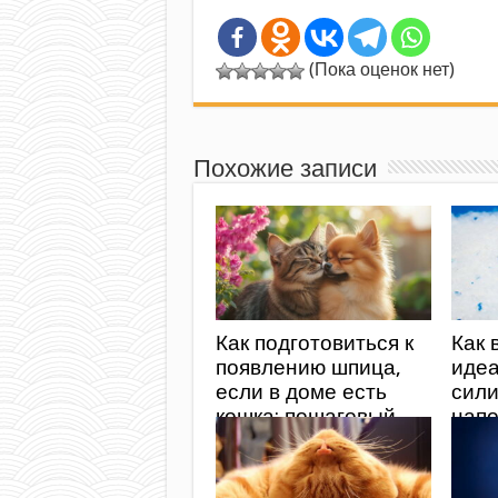
(Пока оценок нет)
Похожие записи
Как подготовиться к
Как 
появлению шпица,
иде
если в доме есть
сил
кошка: пошаговый
напо
план для владельцев
коше
Полн