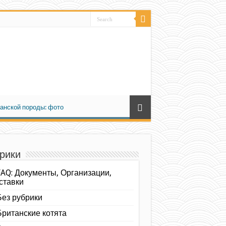
анской породы: фото
рики
FAQ: Документы, Организации,
ставки
Без рубрики
Британские котята