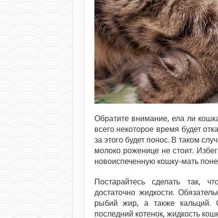
Обратите внимание, ела ли кошка
всего некоторое время будет отк
за этого будет понос. В таком слу
молоко роженице не стоит. Избега
новоиспеченную кошку-мать поне
Постарайтесь сделать так, ч
достаточно жидкости. Обязател
рыбий жир, а также кальций. О
последний котенок, жидкость кошк