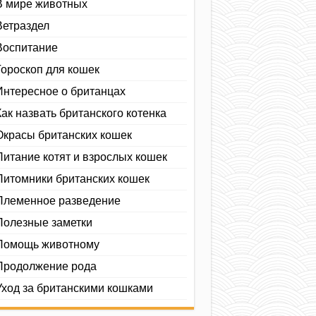
В мире животных
Ветраздел
Воспитание
Гороскоп для кошек
Интересное о британцах
Как назвать британского котенка
Окрасы британских кошек
Питание котят и взрослых кошек
Питомники британских кошек
Племенное разведение
Полезные заметки
Помощь животному
Продолжение рода
Уход за британскими кошками