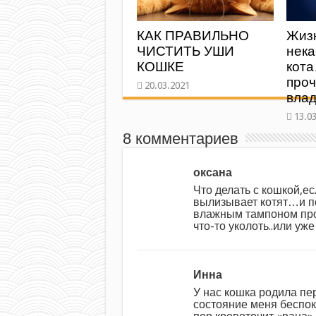
КАК ПРАВИЛЬНО
Жиз
ЧИСТИТЬ УШИ
нека
КОШКЕ
кот
про
влад
8 комментариев
оксана
Что делать с кошкой,ес
вылизывает котят…и п
влажным тампоном про
что-то уколоть..или уж
Инна
У нас кошка родила пе
состояние меня беспок