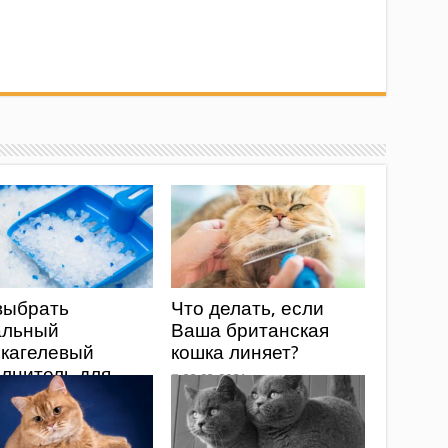
выбрать
Что делать, если
альный
Ваша британская
икагелевый
кошка линяет?
лнитель для
к в 2025 году:
ое руководство