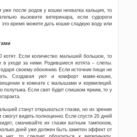
 уже после родов у кошки нехватка кальция, то
ательно вызовите ветеринара, если судороги
 это время можете дать кошке сладкую воду или
тами
0 котят. Если количество малышей большое, то
 в уходе за ними. Родившиеся котята – слепы.
агодаря своему обонянию. Если источник пищи не
ать. Создавая уют и комфорт маме-кошке,
свещении в комнате с малышами и кормилицей.
 полутьма. Если свет будет слишком ярким, то у
атаракта.
лышей станут открываться глазки, но их зрение
 смогут видеть полноценно. Если спустя 20 дней
видят, смачивайте их глазки ватным тампоном,
колько дней уже должен быть заметен эффект от
а нет, то следует обратиться к ветеринару.