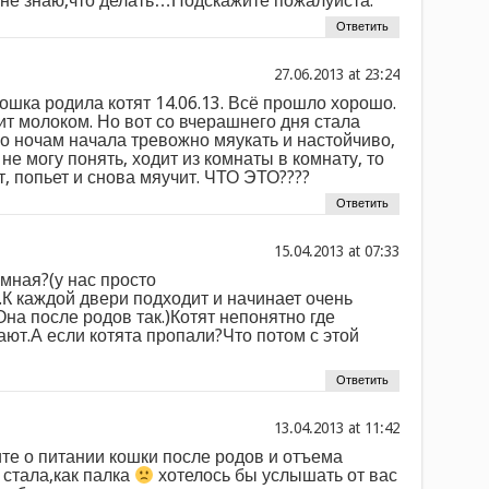
 не знаю,что делать…Подскажите пожалуйста.
Ответить
at
ошка родила котят 14.06.13. Всё прошло хорошо.
ит молоком. Но вот со вчерашнего дня стала
по ночам начала тревожно мяукать и настойчиво,
 не могу понять, ходит из комнаты в комнату, то
ст, попьет и снова мяучит. ЧТО ЭТО????
Ответить
at
мная?(у нас просто
.К каждой двери подходит и начинает очень
Она после родов так.)Котят непонятно где
ают.А если котята пропали?Что потом с этой
Ответить
at
те о питании кошки после родов и отъема
 стала,как палка
хотелось бы услышать от вас