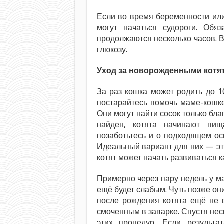
Если во время беременности или
могут начаться судороги. Обяз
продолжаются несколько часов. В
глюкозу.
Уход за новорожденными котя
За раз кошка может родить до 1
постарайтесь помочь маме-кошке
Они могут найти сосок только бл
найден, котята начинают пищ
позаботьтесь и о подходящем о
Идеальный вариант для них — это
котят может начать развиваться к
Примерно через пару недель у ма
ещё будет слабым. Чуть позже они
после рождения котята ещё не 
смоченным в заварке. Спустя нес
этих процедур. Если результат