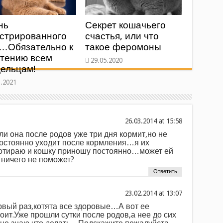
нь
Секрет кошачьего
стрированного
счастья, или что
а…Обязательно к
такое феромоны
чтению всем
ельцам!
at
ли она после родов уже три дня кормит,но не
остоянно уходит после кормления…я их
тираю и кошку приношу постоянно…может ей
е ничего не поможет?
Ответить
at
рвый раз,котята все здоровые…А вот ее
оит.Уже прошли сутки после родов,а нее до сих