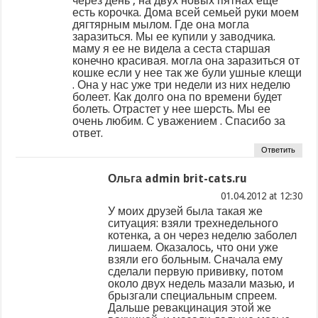
через день , на двух новых пятнах еще
есть корочка. Дома всей семьей руки моем
дягтярным мылом. Где она могла
заразиться. Мы ее купили у заводчика.
маму я ее не видела а сеста старшая
конечно красивая. могла она заразиться от
кошке если у нее так же були ушные клещи
. Она у нас уже три недели из них неделю
болеет. Как долго она по времени будет
болеть. Отрастет у нее шерсть. Мы ее
очень любим. С уважением . Спасибо за
ответ.
Ответить
Ольга admin brit-cats.ru
at
У моих друзей была такая же
ситуация: взяли трехнедельного
котенка, а он через неделю заболел
лишаем. Оказалось, что они уже
взяли его больным. Сначала ему
сделали первую прививку, потом
около двух недель мазали мазью, и
брызгали специальным спреем.
Дальше ревакцинация этой же