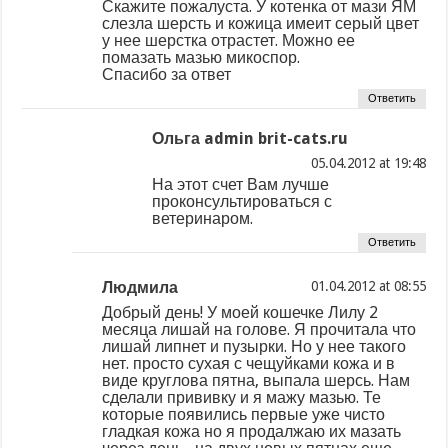
Скажите пожалуста. У котенка от мази ЯМ
слезла шерсть и кожица имеит серый цвет
у нее шерстка отрастет. Можно ее
помазать мазью микоспор.
Спасибо за ответ
Ответить
Ольга admin brit-cats.ru
at
На этот счет Вам лучше
проконсультироваться с
ветеринаром.
Ответить
Людмила
at
Добрый день! У моей кошечке Лилу 2
месяца лишай на голове. Я прочитала что
лишай липнет и пузырки. Но у нее такого
нет. просто сухая с чещуйками кожа и в
виде круглова пятна, выпала шерсь. Нам
сделали прививку и я мажу мазью. Те
которые появились первые уже чисто
гладкая кожа но я продалжаю их мазать