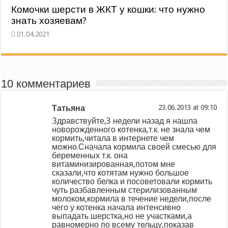
Комочки шерсти в ЖКТ у кошки: что нужно
знать хозяевам?
10 комментариев
Татьяна
at
Здравствуйте,3 недели назад я нашла
новорожденного котенка,т.к. не знала чем
кормить,читала в интернете чем
можно.Сначала кормила своей смесью для
беременных т.к. она
витаминизированная,потом мне
сказали,что котятам нужно большое
количество белка и посоветовали кормить
чуть разбавленным стерилизованным
молоком,кормила в течение недели,после
чего у котенка начала интенсивно
выпадать шерстка,но не участками,а
равномерно по всему тельцу,показав