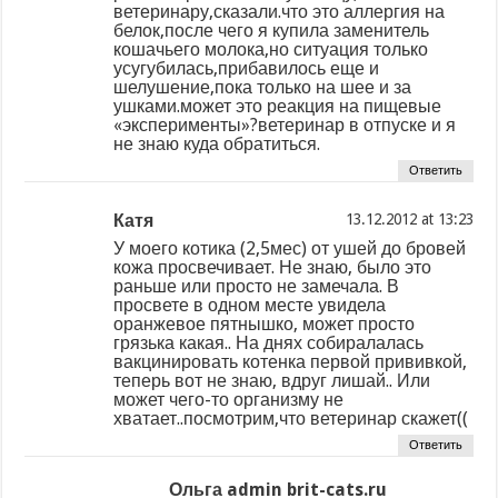
ветеринару,сказали.что это аллергия на
белок,после чего я купила заменитель
кошачьего молока,но ситуация только
усугубилась,прибавилось еще и
шелушение,пока только на шее и за
ушками.может это реакция на пищевые
«эксперименты»?ветеринар в отпуске и я
не знаю куда обратиться.
Ответить
Катя
at
У моего котика (2,5мес) от ушей до бровей
кожа просвечивает. Не знаю, было это
раньше или просто не замечала. В
просвете в одном месте увидела
оранжевое пятнышко, может просто
грязька какая.. На днях собиралалась
вакцинировать котенка первой прививкой,
теперь вот не знаю, вдруг лишай.. Или
может чего-то организму не
хватает..посмотрим,что ветеринар скажет((
Ответить
Ольга admin brit-cats.ru