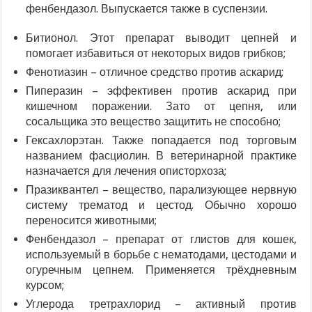
фенбендазол. Выпускается также в суспензии.
Битионол. Этот препарат выводит цепней и
помогает избавиться от некоторых видов грибков;
Фенотиазин – отличное средство против аскарид;
Пиперазин – эффективен против аскарид при
кишечном поражении. Зато от цепня, или
сосальщика это вещество защитить не способно;
Гексахлорэтан. Также попадается под торговым
названием фасциолин. В ветеринарной практике
назначается для лечения описторхоза;
Празиквантел – вещество, парализующее нервную
систему трематод и цестод. Обычно хорошо
переносится животными;
Фенбендазол – препарат от глистов для кошек,
используемый в борьбе с нематодами, цестодами и
огуречным цепнем. Применяется трёхдневным
курсом;
Углерода третрахлорид – активный против