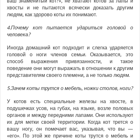
ваш знаменитый кот?», не хватают котов за лапы и
хвосты и не пытаются всячески доказать другим
людям, как здорово коты их понимают.
4.Почему кот пытается удариться головой о
человека?
Иногда домашний кот подходит и слегка ударяется
головой о ноги членов семьи. Оказывается, это
способ выражения привязанности, и такое
поведение они могут выражать в отношении к другим
представителям своего племени, а не только людям.
5.Зачем коты трутся о мебель, ножки столов, ноги?
У котов есть специальные железы на хвосте, в
подушечках усов, на губах, на языке, возле половых
органов и между передними лапами. Они используют
их для метки своей территории. Когда кот трется о
вашу ногу, он помечает вас, указывая, что вы —
«его». По этой же причине коты трутся о мебель и