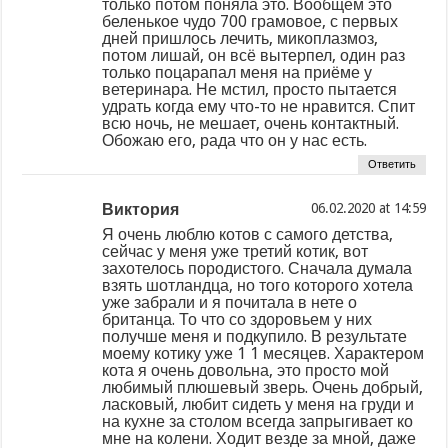
только потом поняла это. Вообщем это
беленькое чудо 700 грамовое, с первых
дней пришлось лечить, микоплазмоз,
потом лишай, он всё вытерпел, один раз
только поцарапал меня на приёме у
ветеринара. Не мстил, просто пытается
удрать когда ему что-то не нравится. Спит
всю ночь, не мешает, очень контактный.
Обожаю его, рада что он у нас есть.
Ответить
Виктория
at
Я очень люблю котов с самого детства,
сейчас у меня уже третий котик, вот
захотелось породистого. Сначала думала
взять шотландца, но того которого хотела
уже забрали и я почитала в нете о
британца. То что со здоровьем у них
получше меня и подкупило. В результате
моему котику уже 1 1 месяцев. Характером
кота я очень довольна, это просто мой
любимый плюшевый зверь. Очень добрый,
ласковый, любит сидеть у меня на груди и
на кухне за столом всегда запрыгивает ко
мне на колени. Ходит везде за мной, даже