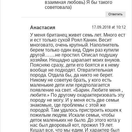
взаимная любовь) Я бы такого
советовала)
Ответить
Анастасия
at
У меня британец живет семь лет. Много ест
и ест только сухой Роял Канин. Весит
многовато, очень крупный. Наполнитель
берем только один вид. Один раз купили
другой…….не простил. Описал подушку
хозяйки. Нещадно царапает моих внуков.
Поясняю сразу, дети его боятся и к нему
вообще не подходят. Отвратительная
порода. Отдала бы, да никто не берет.
Никому не советую брать, у кого есть
маленькие дети или предполагается
появление на свет. «Барин. Любите меня ,
любите.» По другому охарактеризовать эту
породу не могу. И у меня есть две семьи
знакомые, где проблемы с этой же
породой. Там удалось пристроить кошек к
пожилым людям. Искали семьи, чтобы
деток маленьких не было. До этого кота у
нас был дворовый кот, прожил 19 лет.
Кушал все, что мы едим. И характер был