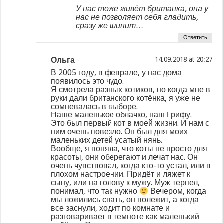
У нас тоже живёт британка, она у
нас не позволяет себя гладить,
сразу же шипит…
Ответить
Ольга
at
В 2005 году, в феврале, у нас дома
появилось это чудо.
Я смотрела разных котиков, но когда мне в
руки дали британского котёнка, я уже не
сомневалась в выборе.
Наше маленькое облачко, наш Грифу.
Это был первый кот в моей жизни. И нам с
ним очень повезло. Он был для моих
маленьких детей усатый нянь.
Вообще, я поняла, что коты не просто для
красоты, они оберегают и лечат нас. Он
очень чувствовал, когда кто-то устал, или в
плохом настроении. Придёт и ляжет к
сыну, или на голову к мужу. Муж терпел,
понимал, что так нужно
Вечером, когда
мы ложились спать, он полежит, а когда
все заснули, ходит по комнате и
разговаривает в темноте как маленький