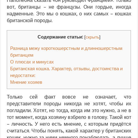
Наполеона сказать «он руководил Францией». Только
вот, британцы – не французы. Они гордые, иногда
надменные. Это мы о кошках, о них самых – кошках
британской породы.
Содержание статьи:
[
скрыть
]
Разница межу короткошерстным и длинношерстным
британцем
О плюсах и минусах
Британская кошка. Характер, отзывы, достоинства и
недостатки:
Мнение хозяев
Только сей факт вовсе не означает, что
представители породы никогда не хотят, чтобы их
погладили. Хотят, но тогда, когда им это нужно, а не в
тот момент, когда хозяину взбрело в голову. Такой кот
– личность. У него есть мнение, с которым придётся
считаться. Чтобы понять, какой характер у британских
кошек, нужно за ними немного понаблюдать, а лучше