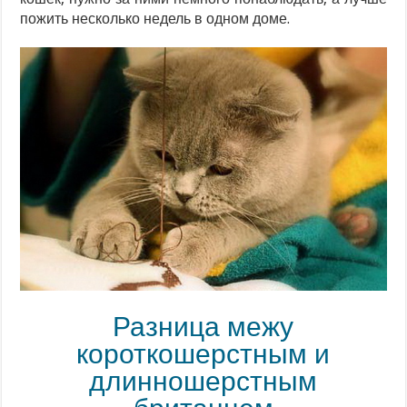
пожить несколько недель в одном доме.
Разница межу
короткошерстным и
длинношерстным