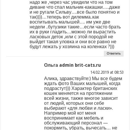
надо же ,через час увидили что на том
диване что спал мальчик-какашки…..даже
и не ругали Сильву….все было понятно и
так))))…теперь вот дилемма..как
воспитывать малышей…. им уже две
недели ..бутузики такие…если часто брать
их в руки гладить…можно ли вырастить
ласковых деток ,или с этой породой не
выйдет такая уловка и они все равно не
будут лежать у хозяина на коленках ?)))
Ответить
Ольга admin brit-cats.ru
at
Алика, здравствуйте:) Мы все будем
ждать фото Ваших малышей, когда
подрастут))) Характер британских
кошек меняется на протяжении
всей жизни, также многое зависит
от людей, которых они себе
выбирают «для любви и ласки».
Например мой кот меня
воспринимает как мебель и
обслуживающий персонал —
покормить, убрать, вычесать… не