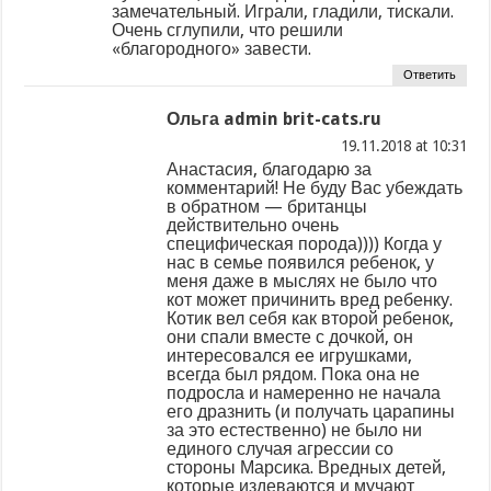
замечательный. Играли, гладили, тискали.
Очень сглупили, что решили
«благородного» завести.
Ответить
Ольга admin brit-cats.ru
at
Анастасия, благодарю за
комментарий! Не буду Вас убеждать
в обратном — британцы
действительно очень
специфическая порода)))) Когда у
нас в семье появился ребенок, у
меня даже в мыслях не было что
кот может причинить вред ребенку.
Котик вел себя как второй ребенок,
они спали вместе с дочкой, он
интересовался ее игрушками,
всегда был рядом. Пока она не
подросла и намеренно не начала
его дразнить (и получать царапины
за это естественно) не было ни
единого случая агрессии со
стороны Марсика. Вредных детей,
которые издеваются и мучают