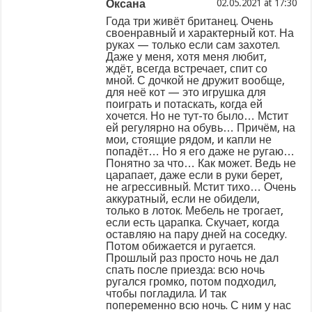
Оксана
at
Года три живёт британец. Очень
своенравный и характерный кот. На
руках — только если сам захотел.
Даже у меня, хотя меня любит,
ждёт, всегда встречает, спит со
мной. С дочкой не дружит вообще,
для неё кот — это игрушка для
поиграть и потаскать, когда ей
хочется. Но не тут-то было… Мстит
ей регулярно на обувь… Причём, на
мои, стоящие рядом, и капли не
попадёт… Но я его даже не ругаю…
Понятно за что… Как может. Ведь не
царапает, даже если в руки берет,
не агрессивный. Мстит тихо… Очень
аккуратный, если не обидели,
только в лоток. Мебель не трогает,
если есть царапка. Скучает, когда
оставляю на пару дней на соседку.
Потом обижается и ругается.
Прошлый раз просто ночь не дал
спать после приезда: всю ночь
ругался громко, потом подходил,
чтобы погладила. И так
попеременно всю ночь. С ним у нас