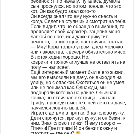
ребёнок. Я, по началу, пугалась, думала
сын проснулся, но потом поняла, что это
кот. Он как будто звал кого-то.
Он всегда знал что ему нужно съесть и
когда. Сядет на стульчик и смотрит на тебя.
Если видит, что не обращаю внимания, то
проявляет свой характер, зацепив меня
лапкой по ноге, или даже прикусит
немного, с хрипотцой, настойчиво, сказав
— Мяу! Корм только утром, днём молочко
или лакомства, к вечеру обязательно мясо.
В лоток ходил хорошо. Но,
коврики и тряпочки лучше не оставлять на
полу — написает.
Ещё интересный момент был в его жизни,
мы его вывозили на дачу, он выходил на
улицу, но с опаской. Охотиться он не умел
или не понимал как. Однажды, мы
подобрали котёнка на улице. Обычная
кошка, но отличная охотница. Так наш
Грифу, проведя вместе с ней лето на даче,
научился ловить мышей.
Играл с детьми в прятки. Знал слово ку-ку.
Дети спрячутся, крикнут ку-ку, и он бежит к
ним. Знал слово птички! Я ему говорю —
Птички! Где птички! И он бежит к окну и
смотрит — где они?