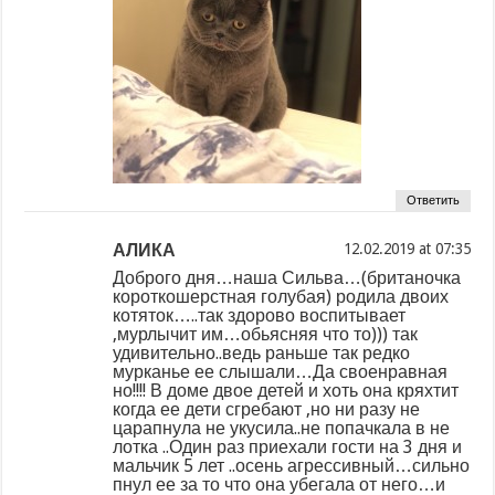
Ответить
АЛИКА
at
Доброго дня…наша Сильва…(британочка
короткошерстная голубая) родила двоих
котяток…..так здорово воспитывает
,мурлычит им…обьясняя что то))) так
удивительно..ведь раньше так редко
мурканье ее слышали…Да своенравная
но!!!! В доме двое детей и хоть она кряхтит
когда ее дети сгребают ,но ни разу не
царапнула не укусила..не попачкала в не
лотка ..Один раз приехали гости на 3 дня и
мальчик 5 лет ..осень агрессивный…сильно
пнул ее за то что она убегала от него…и