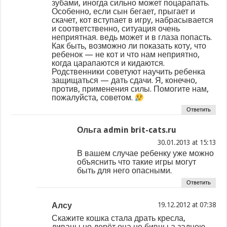
зубами, иногда сильно может поцарапать.
Особенно, если сын бегает, прыгает и
скачет, кот вступает в игру, набрасывается
и соответственно, ситуация очень
неприятная. ведь может и в глаза попасть.
Как быть, возможно ли показать коту, что
ребенок — не кот и что нам неприятно,
когда царапаются и кидаются.
Родственники советуют научить ребенка
защищаться — дать сдачи. Я, конечно,
против, применения силы. Помогите нам,
пожалуйста, советом.
Ответить
Ольга admin brit-cats.ru
at
В вашем случае ребенку уже можно
объяснить что такие игры могут
быть для него опасными.
Ответить
Алсу
at
Скажите кошка стала драть кресла,
диваны но дерёт она не бивцы а заднею