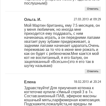
послушным))
Ответить
Ольга. И.
at
Мой Мартин британец, ему 7.5 месяцев, он
у меня любимчик, но иногда мне
приходится ему поддавать, с ним
начинаешь играть, а он передними лапами
хватает руку зубами придерживает, а
задними лапами начинает царапать.Очень
переживаю за то что в июне мне рожать и
как он будет с ребеночком.Мне кажтся мой
кот не воспитанный, я его балую, он
зацелованный «Всесын»(это я его так в
шутку называю)
Ответить
Елена
at
Здравствуйте! Для приучения котенка к
когтеточке купили «Умный спрей 3 в 1».
Состав:анионный ПАВ, эфирное масоны
кошачьей мяты,парфюмерная композиция.
Подскажите,пожалуйста,не вредны ли