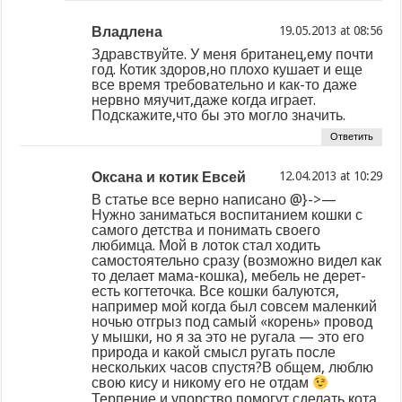
Владлена
at
Здравствуйте. У меня британец,ему почти
год. Котик здоров,но плохо кушает и еще
все время требовательно и как-то даже
нервно мяучит,даже когда играет.
Подскажите,что бы это могло значить.
Ответить
Оксана и котик Евсей
at
В статье все верно написано @}->—
Нужно заниматься воспитанием кошки с
самого детства и понимать своего
любимца. Мой в лоток стал ходить
самостоятельно сразу (возможно видел как
то делает мама-кошка), мебель не дерет-
есть когтеточка. Все кошки балуются,
например мой когда был совсем маленкий
ночью отгрыз под самый «корень» провод
у мышки, но я за это не ругала — это его
природа и какой смысл ругать после
нескольких часов спустя?В общем, люблю
свою кису и никому его не отдам
Терпение и упорство помогут сделать кота