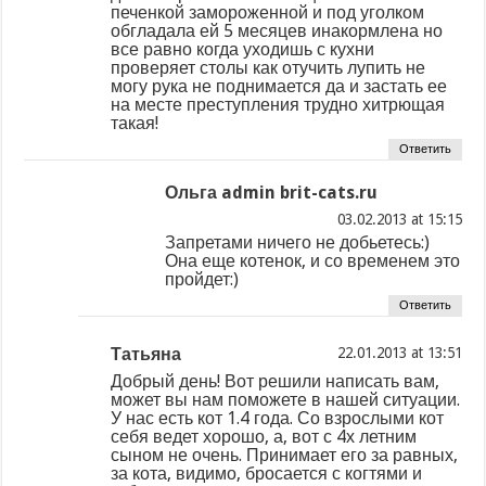
печенкой замороженной и под уголком
обгладала ей 5 месяцев инакормлена но
все равно когда уходишь с кухни
проверяет столы как отучить лупить не
могу рука не поднимается да и застать ее
на месте преступления трудно хитрющая
такая!
Ответить
Ольга admin brit-cats.ru
at
Запретами ничего не добьетесь:)
Она еще котенок, и со временем это
пройдет:)
Ответить
Татьяна
at
Добрый день! Вот решили написать вам,
может вы нам поможете в нашей ситуации.
У нас есть кот 1.4 года. Со взрослыми кот
себя ведет хорошо, а, вот с 4х летним
сыном не очень. Принимает его за равных,
за кота, видимо, бросается с когтями и