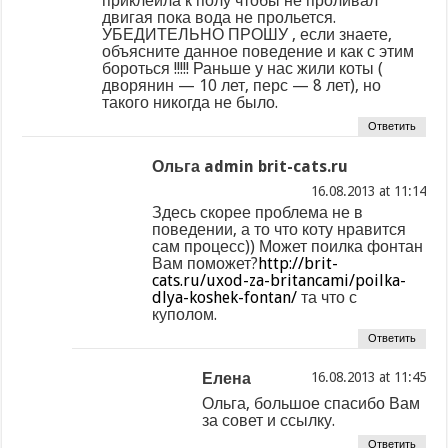
приклеила к полу чтобы не проливал
двигая пока вода не прольется.
УБЕДИТЕЛЬНО ПРОШУ , если знаете,
объясните данное поведение и как с этим
бороться !!!!! Раньше у нас жили коты (
дворянин — 10 лет, перс — 8 лет), но
такого никогда не было.
Ответить
Ольга admin brit-cats.ru
at
Здесь скорее проблема не в
поведении, а то что коту нравится
сам процесс)) Может поилка фонтан
Вам поможет?
http://brit-
cats.ru/uxod-za-britancami/poilka-
dlya-koshek-fontan/
та что с
куполом.
Ответить
Елена
at
Ольга, большое спасибо Вам
за совет и ссылку.
Ответить