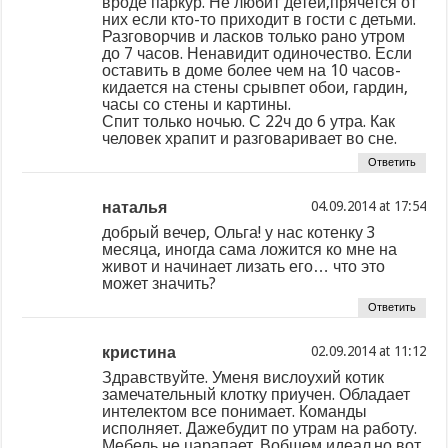
вроде паркур. Не любит детей,прячется от
них если кто-то приходит в гости с детьми.
Разговорчив и ласков только рано утром
до 7 часов. Ненавидит одиночество. Если
оставить в доме более чем на 10 часов-
кидается на стены срывпет обои, гардин,
часы со стены и картины.
Спит только ночью. С 22ч до 6 утра. Как
человек храпит и разговаривает во сне.
Ответить
наталья
at
добрый вечер, Ольга! у нас котенку 3
месяца, иногда сама ложится ко мне на
живот и начинает лизать его… что это
может значить?
Ответить
кристина
at
Здравствуйте. Уменя вислоухий котик
замечательный клотку приучен. Обладает
интелектом все понимает. Команды
исполняет. Дажебудит по утрам на работу.
Мебель не царапает. Вобщем идеал.но вот