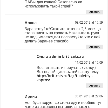
ПАВы для кошек? Безопасно ли
использовать такой спрей?
Ответить
Алена
at
Здравствуйте!Скажите котенок 2,5 месяца
стала писать на кровать.Наказывать рука
не поднимается,вот посоветуйте что с ней
делать.Заранее спасибо
Ответить
Ольга admin brit-cats.ru
at
Воспитывать и приучать к лотку:)
Вот целый цикл статей на эту тему
http://brit-cats.ru/tag/tualetnyj-
vopros/
Ответить
Ирина
at
моя буся ворует со стола еду и вообше тут
даже из раковины вытащила пакет с