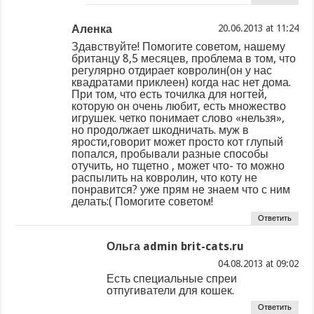
Аленка
at
Здавствуйте! Помогите советом, нашему
британцу 8,5 месяцев, проблема в том, что
регулярно отдирает ковролин(он у нас
квадратами приклеен) когда нас нет дома.
При том, что есть точилка для ногтей,
которую он очень любит, есть множество
игрушек. четко понимает слово «нельзя»,
но продолжает шкодничать. муж в
ярости,говорит может просто кот глупый
попался, пробывали разные способы
отучить, но тщетно , может что- то можно
распылить на ковролин, что коту не
понравится? уже прям не знаем что с ним
делать:( Помогите советом!
Ответить
Ольга admin brit-cats.ru
at
Есть специальные спреи
отпугиватели для кошек.
Ответить