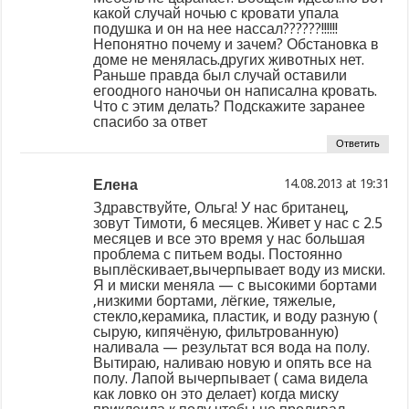
какой случай ночью с кровати упала
подушка и он на нее нассал??????!!!!!!
Непонятно почему и зачем? Обстановка в
доме не менялась.других животных нет.
Раньше правда был случай оставили
егоодного наночьи он написална кровать.
Что с этим делать? Подскажите заранее
спасибо за ответ
Ответить
Елена
at
Здравствуйте, Ольга! У нас британец,
зовут Тимоти, 6 месяцев. Живет у нас с 2.5
месяцев и все это время у нас большая
проблема с питьем воды. Постоянно
выплёскивает,вычерпывает воду из миски.
Я и миски меняла — с высокими бортами
,низкими бортами, лёгкие, тяжелые,
стекло,керамика, пластик, и воду разную (
сырую, кипячёную, фильтрованную)
наливала — результат вся вода на полу.
Вытираю, наливаю новую и опять все на
полу. Лапой вычерпывает ( сама видела
как ловко он это делает) когда миску